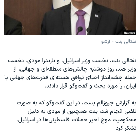
دنبال کنید
مستندها
فرهنگ و زندگی
حقوق شهروندی
انتخابات ریاست جمهوری آمریکا ۲۰۲۴
اقتصادی
حمله جمهوری اسلامی به اسرائیل
رمز مهسا
علم و فناوری
نفتالی بنت - آرشو
زبانهای مختلف
اسرائیل در جنگ
ورزش زنان در ایران
نفتالی بنت، نخست وزیر اسرائيل، و نارندرا مودی، نخست
گالری عکس
اعتراضات زن، زندگی، آزادی
وزیر هند، روز دوشنبه چالش‌های منطقه‌ای و جهانی، از
آرشیو پخش زنده
مجموعه مستندهای دادخواهی
جمله چشم‌انداز احیای توافق هسته‌ای قدرت‌های جهانی با
ایران، را مورد بحث و گفت‌و‌گو قرار دادند.
تریبونال مردمی آبان ۹۸
دادگاه حمید نوری
به گزارش جروزالم پست، در این گفت‌‌و‌گو که به صورت
چهل سال گروگان‌گیری
تلفنی انجام شد، بنت همچنین از مودی به دلیل
محکومیت موج اخیر حملات فلسطینی‌ها در اسرائیل،
قانون شفافیت دارائی کادر رهبری ایران
تشکر کرد.
اعتراضات مردمی آبان ۹۸