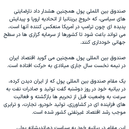
اسرائیل در جنگ
صندوق بین اللملی پول همچنین هشدار داد نارضایتی
نرگس محمدی برنده جایزه نوبل صلح
های سیاسی، که خروج بریتانیا از اتحادیه اروپا و پیدایش
همایش محافظه‌کاران آمریکا «سی‌پک»
پدیده ای چون ترامپ در آمریکا منعکس کننده آنها است،
صفحه‌های ویژه
می تواند باعث شود تا کشورها از سرمایه گزاری ها در سطح
جهانی خودداری کنند.
سفر پرزیدنت ترامپ به چین
صندوق بین المللی پول همچنین می گوید اقتصاد ایران
در نیمه نخست سال جاری میلادی به حرکت افتاده است.
یک مقام صندوق بین المللی پول که از ایران دیدن کرده،
در بیانیه خود در روز دوشنبه گفت تولید و صادرات نفت به
سرعت به وضعیت قبل از تحریم ها بازگشته و فعالیت
های فزاینده ای در کشاورزی، تولید خودرو، تجارت، و ترابری
موجب رشد اقتصاد غیرنفتی کشور شده است.
این مقام در بیانیه خود به سیاست دوراندیشانه پولی