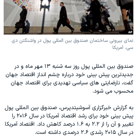
دنبال کنید
مستندها
فرهنگ و زندگی
حقوق شهروندی
انتخابات ریاست جمهوری آمریکا ۲۰۲۴
اقتصادی
حمله جمهوری اسلامی به اسرائیل
رمز مهسا
علم و فناوری
نمای بیرونی ساختمان صندوق بین المللی پول در واشنگتن دی
زبانهای مختلف
سی، آمریکا
اسرائیل در جنگ
ورزش زنان در ایران
گالری عکس
اعتراضات زن، زندگی، آزادی
صندوق بین المللی پول روز سه شنبه ۱۳ مهر ماه و در
آرشیو پخش زنده
مجموعه مستندهای دادخواهی
جدیدترین پیش بینی خود درباره چشم انداز اقتصاد جهان
گفت، نارضایتی های سیاسی تهدیدی برای اقتصاد جهان
تریبونال مردمی آبان ۹۸
محسوب می شود.
دادگاه حمید نوری
چهل سال گروگان‌گیری
به گزارش خبرگزاری آسوشیتدپرس، صندوق بین المللی پول
پیش بینی خود برای رشد اقتصاد آمریکا در سال ۲۰۱۶ را
قانون شفافیت دارائی کادر رهبری ایران
تغییر و آن را از ۲.۲ به ۱.۶ درصد کاهش داد. اقتصاد آمریکا
اعتراضات مردمی آبان ۹۸
در سال ۲۰۱۵ رشدی ۲.۶ درصدی داشته است.