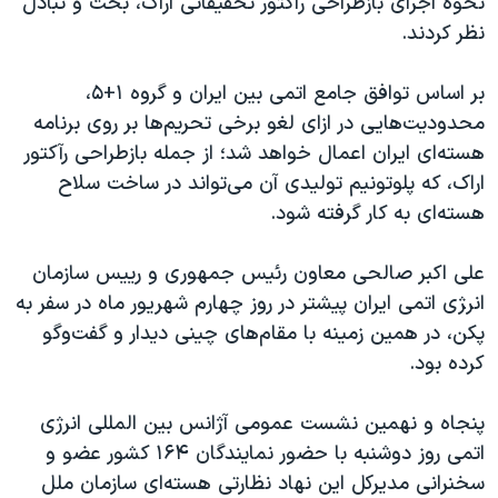
نحوه اجرای بازطراحی راکتور تحقیقاتی اراک، بحث و تبادل
اسرائیل در جنگ
نظر کردند.
نرگس محمدی برنده جایزه نوبل صلح
همایش محافظه‌کاران آمریکا «سی‌پک»
بر اساس توافق جامع اتمی بین ایران و گروه ۱+۵،
محدودیت‌هایی در ازای لغو برخی تحریم‌ها بر روی برنامه
صفحه‌های ویژه
هسته‌ای ایران اعمال خواهد شد؛ از جمله بازطراحی رآکتور
سفر پرزیدنت ترامپ به چین
اراک، که پلوتونیم تولیدی آن می‌تواند در ساخت سلاح
هسته‌ای به کار گرفته شود.
علی اکبر صالحی معاون رئیس جمهوری و رییس سازمان
انر‍ژی اتمی ایران پیشتر در روز چهارم شهریور ماه در سفر به
پکن، در همین زمینه با مقام‌های چینی دیدار و گفت‌وگو
کرده بود.
پنجاه و نهمین نشست عمومی آژانس بین المللی انرژی
اتمی روز دوشنبه با حضور نمایندگان ۱۶۴ کشور عضو و
سخنرانی مدیرکل این نهاد نظارتی هسته‌ای سازمان ملل