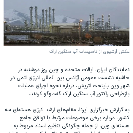
دنبال کنید
مستندها
فرهنگ و زندگی
حقوق شهروندی
انتخابات ریاست جمهوری آمریکا ۲۰۲۴
اقتصادی
حمله جمهوری اسلامی به اسرائیل
رمز مهسا
علم و فناوری
زبانهای مختلف
اسرائیل در جنگ
ورزش زنان در ایران
عکش آرشیوی از تاسیسات آب سنگین اراک
گالری عکس
اعتراضات زن، زندگی، آزادی
نمایندگان ایران، ایالات متحده و چین روز دوشنبه در
آرشیو پخش زنده
مجموعه مستندهای دادخواهی
حاشیه نشست عمومی آژانس بین المللی انر‍‍ژی اتمی در
تریبونال مردمی آبان ۹۸
شهر وین پایتخت اتریش، درباره نحوه اجرای عملیات
دادگاه حمید نوری
بازطراحی راکتور آب سنگین اراک گفت‌وگو کردند.
چهل سال گروگان‌گیری
به گزارش خبرگزاری ایرنا، مقام‌های ارشد انرژی هسته‌ای سه
قانون شفافیت دارائی کادر رهبری ایران
کشور، درباره برخی موضوعات مرتبط با توافق جامع
اعتراضات مردمی آبان ۹۸
هسته‌ای وین، از جمله چگونگی تنظیم اسناد مربوط به