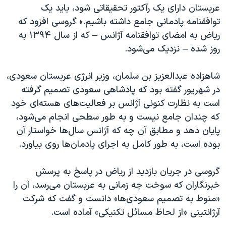
اسرائیل در جنگ
عربستان دارای یک رآکتور تحقیقاتی شود، باید یک
توافقنامه پادمانی جامع داشته باشیم.» گروسی افزود که
نرگس محمدی برنده جایزه نوبل صلح
ریاض به امضای توافقنامه آژانس – که از سال ۱۳۹۴ به
همایش محافظه‌کاران آمریکا «سی‌پک»
روز شده – نزدیک می‌شود.
صفحه‌های ویژه
شاهزاده عبدالعزیز بن سلمان، وزیر انرژی عربستان سعودی،
سفر پرزیدنت ترامپ به چین
در شهریور گفته بود که پادشاهی سعودی تصمیم گرفته
است به نظارت کنونی آژانس بر فعالیت‌های هسته‌ای خود
که چندان جامع نیست و به طور سطحی انجام می‌شود،
پایان دهد و مطابق آن چه که آژانس سال‌ها خواستار آن
بوده است، به طور کامل به اجرای پادمان‌ها روی بیاورد.
گروسی در جریان بازدید از ریاض در پاسخ به پرسش
خبرنگاران که سوخت چه زمانی به عربستان می‌رسد، آن را
«منوط به تصمیم سعودی‌ها» دانست و گفت که شرکت
آرژانتینی «از لحاظ مسائل تکنیکی» آماده است.