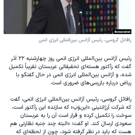
دنبال کنید
مستندها
فرهنگ و زندگی
حقوق شهروندی
انتخابات ریاست جمهوری آمریکا ۲۰۲۴
اقتصادی
حمله جمهوری اسلامی به اسرائیل
رمز مهسا
علم و فناوری
رافائل گروسی، رئیس آژانس بین‌المللی انرژی اتمی
زبانهای مختلف
اسرائیل در جنگ
ورزش زنان در ایران
رئیس آژانس بین‌المللی انرژی اتمی روز چهارشنبه ۲۲ آذر
گالری عکس
اعتراضات زن، زندگی، آزادی
گفت که رآکتور هسته‌ای تحقیقاتی عربستان تقریباً تکمیل
آرشیو پخش زنده
مجموعه مستندهای دادخواهی
شده، و آژانس بین‌المللی انرژی اتمی در حال گفتگو با
ریاض درباره بازرسی‌های ضروری است.
تریبونال مردمی آبان ۹۸
دادگاه حمید نوری
رافائل گروسی، رئیس آژانس بین‌المللی انرژی اتمی، گفت
چهل سال گروگان‌گیری
که شرکت آرژانتینی «این‌وَپ» که سازنده این رآکتور است،
سوخت را تکمیل کرده و قرار است آن را به عربستان
قانون شفافیت دارائی کادر رهبری ایران
سعودی ارسال کند. او گفت: «البته چند جنبه نظارتی هم
اعتراضات مردمی آبان ۹۸
هست که باید در نظر گرفته شود، چون از لحظه‌ای که