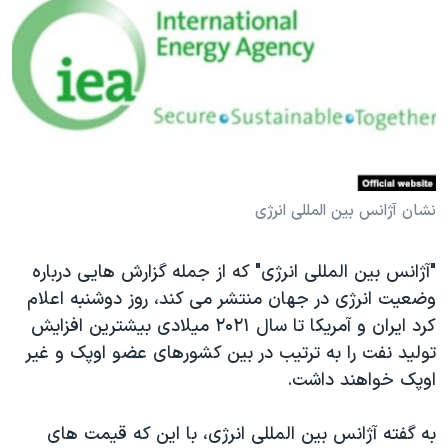
دنبال کنید
مستندها
فرهنگ و زندگی
حقوق شهروندی
انتخابات ریاست جمهوری آمریکا ۲۰۲۴
اقتصادی
حمله جمهوری اسلامی به اسرائیل
رمز مهسا
علم و فناوری
زبانهای مختلف
اسرائیل در جنگ
ورزش زنان در ایران
گالری عکس
اعتراضات زن، زندگی، آزادی
نشان آژانس بین المللی انرژی
آرشیو پخش زنده
مجموعه مستندهای دادخواهی
"آژانس بین المللی انرژی" که از جمله گزارش هایی درباره
تریبونال مردمی آبان ۹۸
وضعیت انرژی در جهان منتشر می کند، روز دوشنبه اعلام
دادگاه حمید نوری
کرد ایران و آمریکا تا سال ۲۰۲۱ میلادی بیشترین افزایش
چهل سال گروگان‌گیری
تولید نفت را به ترتیب در بین کشورهای عضو اوپک و غیر
اوپک خواهند داشت.
قانون شفافیت دارائی کادر رهبری ایران
اعتراضات مردمی آبان ۹۸
به گفته آژانس بین المللی انرژی، با این که قیمت های