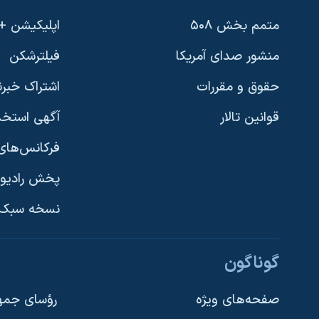
متمم بخش ۵۰۸
اپلیکیشن +VOA
منشور صدای آمریکا
فیلترشکن
حقوق و مقررات
اشتراک خبرن
قوانین تالار
آگهی استخد
فرکانس‌های 
پخش رادیو
یادگیری زبان انگلیسی
نسخه سبک 
دنبال کنید
گوناگون
صفحه‌های ویژه
رؤسای جمهو