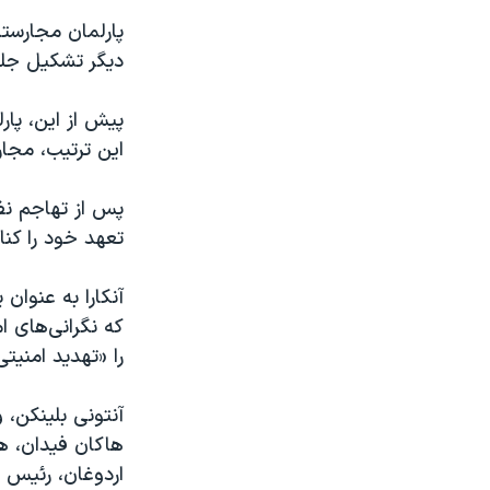
پارلمان مجارستا
دیگر تشکیل جل
پیش از این، پار
این ترتیب، مجار
پس از تهاجم نظ
تعهد خود را کنا
آنکارا به عنوان
که نگرانی‌های امن
را «تهدید امنیت
هاکان فیدان، ه
اردوغان، رئیس ج