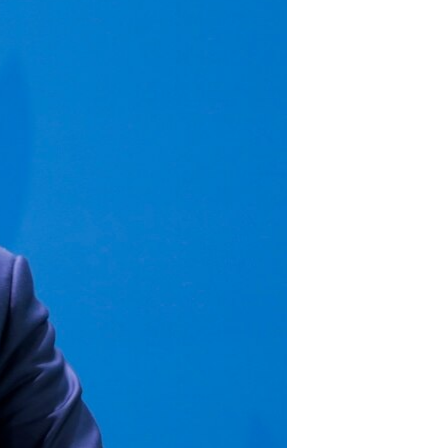
مستندها
فرهنگ و زندگی
حقوق شهروندی
انتخابات ریاست جمهوری آمریکا ۲۰۲۴
اقتصادی
حمله جمهوری اسلامی به اسرائیل
رمز مهسا
علم و فناوری
اسرائیل در جنگ
ورزش زنان در ایران
گالری عکس
اعتراضات زن، زندگی، آزادی
آرشیو پخش زنده
مجموعه مستندهای دادخواهی
تریبونال مردمی آبان ۹۸
دادگاه حمید نوری
چهل سال گروگان‌گیری
قانون شفافیت دارائی کادر رهبری ایران
اعتراضات مردمی آبان ۹۸
اسرائیل در جنگ