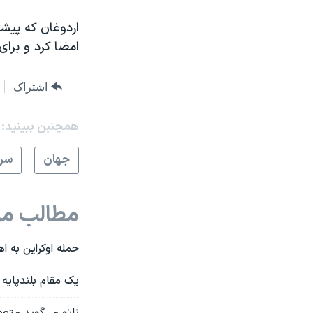
اردوغان که پیشت
امضا کرد و برای
اشتراک
همچنبن ببینید:
جهان
سرخ
مطالب مر
حمله اوکراین به ا
یک مقام بلند‌پایه 
ناتو می‌گوید متع