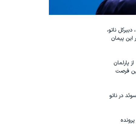
دبیرکل ناتو،
 این پیمان
ز پارلمان
لین فرصت
ئد در ناتو
پرونده