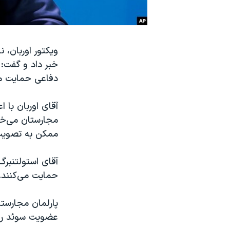
نرگس محمدی برنده جایزه نوبل صلح
همایش محافظه‌کاران آمریکا «سی‌پک»
ویکتور اوربان، 
صفحه‌های ویژه
خبر داد و گفت:
سفر پرزیدنت ترامپ به چین
دفاعی حمایت می
آقای اوربان با 
مجارستان می‌خوا
ممکن به تصویب 
آقای استولتنبرگ
حمایت می‌کنند.
پارلمان مجارستا
عضویت سوئد را ب