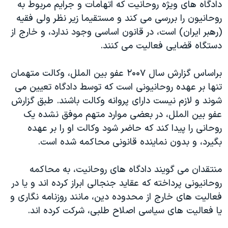
اسرائیل در جنگ
دادگاه های ویژه روحانیت که اتهامات و جرایم مربوط به
روحانیون را بررسی می کند و مستقیما زیر نظر ولی فقیه
نرگس محمدی برنده جایزه نوبل صلح
(رهبر ایران) است، در قانون اساسی وجود ندارد، و خارج از
همایش محافظه‌کاران آمریکا «سی‌پک»
دستگاه قضایی فعالیت می کنند.
صفحه‌های ویژه
براساس گزارش سال ۲۰۰۷ عفو بین الملل، وکالت متهمان
سفر پرزیدنت ترامپ به چین
تنها بر عهده روحانیونی است که توسط دادگاه تعیین می
شوند و لازم نیست دارای پروانه وکالت باشند. طبق گزارش
عفو بین الملل، در بعضی موارد متهم موفق نشده یک
روحانی را پیدا کند که حاضر شود وکالت او را بر عهده
بگیرد، و بدون نماینده قانونی محاکمه شده است.
منتقدان می گویند دادگاه های روحانیت، به محاکمه
روحانیونی پرداخته که عقاید جنجالی ابراز کرده اند و یا در
فعالیت های خارج از محدوده دین، مانند روزنامه نگاری و
یا فعالیت های سیاسی اصلاح طلبی، شرکت کرده اند.