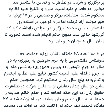
بر برگزاری و شرکت در تظاهرات و تماس با عناصر ضد
دولتی، به «اقدام علیه امنیت ملی» و «تبلیغ علیه نظام»
محکوم شدند. مقامات، برزگر و صدیقی را در ۱۷ ژوئیه به
طور موقت آزاد کردند؛ اما در ۹ نوامبر، در آستانه روز
دانشجو، پلیس مجددا برزگر را در منزلش بازداشت کرد که
گزارشها حاکی ست بدون حکم انجام شده است. نحوی، تا
پایان سال همچنان در زندان بود.
در ۵ مه شعبه ۲۸ دادگاه انقلاب بهاره هدایت، فعال
سرشناس دانشجویی را به جرم «توهین به رهبری» به دو
سال، به جرم «توهین به رییس جمهوری» به شش ماه، و
به جرم «اقدام علیه امنیت کشور، تبلیغ علیه نظام، اجتماع
و تبانی» به پنج سال زندان محکوم کرد. همچنین حکم
سابق دو سال زندان تعلیقی او به دلیل شرکت در تظاهرات
حقوق زنان، به این حکم اضافه شد و حکم خانم هدایت را
جمعا به نه سال و نیم زندان رساند. در ماه ژوئیه شعبه ۲۴
دادگاه تجدید نظر حکم او را تایید کرد. در اواخر ماه دسامبر