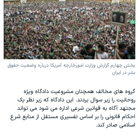
دنبال کنید
مستندها
فرهنگ و زندگی
حقوق شهروندی
انتخابات ریاست جمهوری آمریکا ۲۰۲۴
اقتصادی
حمله جمهوری اسلامی به اسرائیل
رمز مهسا
علم و فناوری
زبانهای مختلف
اسرائیل در جنگ
ورزش زنان در ایران
گالری عکس
اعتراضات زن، زندگی، آزادی
بخش چهارم گزارش وزارت امورخارجه آمریکا درباره وضعیت حقوق
بشر در ایران
آرشیو پخش زنده
مجموعه مستندهای دادخواهی
تریبونال مردمی آبان ۹۸
گروه های مخالف همچنان مشروعیت دادگاه ویژه
دادگاه حمید نوری
روحانیت را زیر سوال بردند. این دادگاه که زیر نظر یک
چهل سال گروگان‌گیری
مجتهد آگاه به قوانین شرعی اداره می شود می تواند
احکام قانونی را بر اساس تفسیری مستقل از منابع شرع
قانون شفافیت دارائی کادر رهبری ایران
اسلامی صادر کند.
اعتراضات مردمی آبان ۹۸