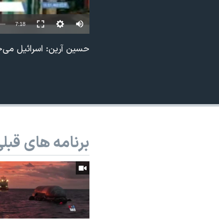
نرگس محمدی برنده جایزه نوبل صلح
7:18
همایش محافظه‌کاران آمریکا «سی‌پک»
صفحه‌های ویژه
حسین آرین: اسرائیل می
سفر پرزیدنت ترامپ به چین
برنامه های قبل