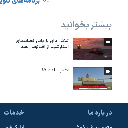
برنامه‌های تلوی
بیشتر بخوانید
تلاش برای بازیابی فضاپیمای
استارشیپ از اقیانوس هند
اخبار ساعت ۱۵
در باره ما
خدمات
متمم بخش ۵۰۸
اپلیکیشن +VOA