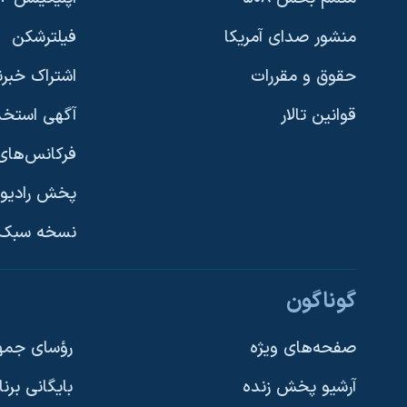
منشور صدای آمریکا
فیلترشکن
حقوق و مقررات
اشتراک خبرن
قوانین تالار
آگهی استخد
فرکانس‌های 
پخش رادیو
یادگیری زبان انگلیسی
نسخه سبک 
دنبال کنید
گوناگون
صفحه‌های ویژه
رؤسای جمهو
آرشیو پخش زنده
بایگانی برن
زبانهای مختلف