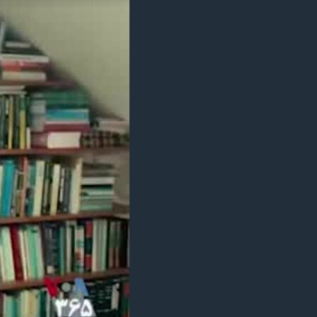
مستندها
فرهنگ و زندگی
حقوق شهروندی
انتخابات ریاست جمهوری آمریکا ۲۰۲۴
اقتصادی
حمله جمهوری اسلامی به اسرائیل
رمز مهسا
علم و فناوری
اسرائیل در جنگ
ورزش زنان در ایران
گالری عکس
اعتراضات زن، زندگی، آزادی
آرشیو پخش زنده
مجموعه مستندهای دادخواهی
تریبونال مردمی آبان ۹۸
دادگاه حمید نوری
چهل سال گروگان‌گیری
قانون شفافیت دارائی کادر رهبری ایران
اعتراضات مردمی آبان ۹۸
اسرائیل در جنگ