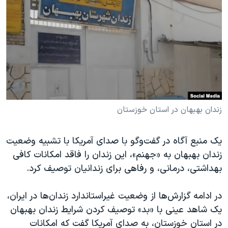
دنبال کنید
مستندها
فرهنگ و زندگی
حقوق شهروندی
انتخابات ریاست جمهوری آمریکا ۲۰۲۴
اقتصادی
حمله جمهوری اسلامی به اسرائیل
رمز مهسا
علم و فناوری
زبانهای مختلف
اسرائیل در جنگ
ورزش زنان در ایران
گالری عکس
اعتراضات زن، زندگی، آزادی
زندان بهبهان در استان خوزستان
آرشیو پخش زنده
مجموعه مستندهای دادخواهی
تریبونال مردمی آبان ۹۸
یک منبع آگاه در گفت‌وگو با صدای آمریکا با تشبیه وضعیت
زندان بهبهان به «جهنم»، این زندان را فاقد امکانات کافی
دادگاه حمید نوری
بهداشتی، درمانی، و رفاهی برای زندانیان توصیف کرد.
چهل سال گروگان‌گیری
قانون شفافیت دارائی کادر رهبری ایران
در ادامه گزارش‌ها از وضعیت غیراستاندارد زندان‌ها در ایران،
یک شاهد عینی با «بد» توصیف کردن شرایط زندان بهبهان
اعتراضات مردمی آبان ۹۸
در استان خوزستان، به صدای آمریکا گفت که امکانات