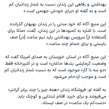
اسرائیل در جنگ
بهداشتی و رفاهی این زندان نسبت به شمار زندانیان کم
نرگس محمدی برنده جایزه نوبل صلح
است و به گفته او «برای خودش جهنمی است.»
همایش محافظه‌کاران آمریکا «سی‌پک»
این منبع آگاه که خود مدتی را در زندان بهبهان گذرانده
صفحه‌های ویژه
است، با اشاره به کمبودها در این زندان، گفت: «مثلا برای
سفر پرزیدنت ترامپ به چین
[استفاده از] سرویس بهداشتی باید نیم ساعت [در] صف
بایستی و برای حمام چند ساعت.»
این منبع آگاه در استان خوزستان به صدای آمریکا گفت که
وضعیت گرمایشی بندها «داغان» است و در آشپزخانه فقط
«دو سه تا گاز» موجود است که به نسبت شمار زندانیان کم
است و موجب ازدحام می‌شود.
به گفته او، فروشگاه زندان «همه چیز را چند برابر گرانتر»
می‌فروشد و برای خرید اقلام ابتدایی و کوچک باید
«دست‌کم یک ساعت» در صف ایستاد.