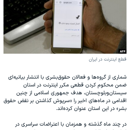
دنبال کنید
مستندها
فرهنگ و زندگی
حقوق شهروندی
انتخابات ریاست جمهوری آمریکا ۲۰۲۴
اقتصادی
حمله جمهوری اسلامی به اسرائیل
رمز مهسا
علم و فناوری
زبانهای مختلف
اسرائیل در جنگ
ورزش زنان در ایران
گالری عکس
اعتراضات زن، زندگی، آزادی
قطع اینترنت در ایران
آرشیو پخش زنده
مجموعه مستندهای دادخواهی
شماری از گروه‌ها و فعالان حقوق‌بشری با انتشار بیانیه‌ای
تریبونال مردمی آبان ۹۸
ضمن محکوم کردن قطعی مکرر اینترنت در استان
دادگاه حمید نوری
سیستان‌و‌بلوچستان، هدف جمهوری اسلامی از چنین
اقدامی در ماه‌های اخیر را «سرپوش گذاشتن بر نقض حقوق
چهل سال گروگان‌گیری
بشر» در این استان عنوان کرده‌اند.
قانون شفافیت دارائی کادر رهبری ایران
اعتراضات مردمی آبان ۹۸
در چند ماه گذشته و همزمان با اعتراضات سراسری در