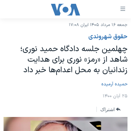
ینکهای
ابل
سترسی
جمعه ۱۶ مرداد ۱۴۰۵ ایران ۱۷:۰۸
خانه
هش
حقوق شهروندی
نسخه سبک وب‌سایت
ه
چهلمین جلسه دادگاه حمید نوری؛
حتوای
موضوع ها
شاهد از «رمز» نوری برای هدایت
صلی
برنامه های تلویزیونی
ایران
هش
زندانیان به محل اعدام‌ها خبر داد
جدول برنامه ها
ه
آمریکا
فحه
صفحه‌های ویژه
حمیده آرمیده
جهان
صلی
فرکانس‌های صدای آمریکا
ورزشی
جام جهانی ۲۰۲۶
۲۵ آبان ۱۴۰۰
هش
پخش رادیویی
ه
گزیده‌ها
عملیات خشم حماسی
اشتراک
ستجو
۲۵۰سالگی آمریکا
ویژه برنامه‌ها
یادگیری زبان انگلیسی
ویدیوها
بایگانی برنامه‌های تلویزیونی