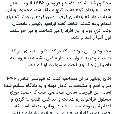
اسرائیل در جنگ
محکوم شد. شاهد هفدهم فروردین ۱۳۶۵ از زندان قزل
حصار به زندان گوهردشت کرج منتقل شد. محمود رویایی
نرگس محمدی برنده جایزه نوبل صلح
شهادت داد که زندانیان کرجی اولین گروهی بودند که برای
همایش محافظه‌کاران آمریکا «سی‌پک»
اعدام برده شدند. شاهد گفت ابراهیم رئیسی، دادستان
صفحه‌های ویژه
وقت کرج بود و این افراد را می شناخت و می خواستند
اول آنها را اعدام کنند.
سفر پرزیدنت ترامپ به چین
محمود رویایی مرداد ۱۴۰۰ در گفت‌وگو با صدای آمریکا از
حمید نوری به عنوان دفتردار قاضی مقیسه (معروف به
ناصریان) و نیروی تحت مسئولیت او نام برد.
آقای رویایی در آن مصاحبه گفت که فهرستی شامل ۴۴۴
نفر با اسم و مشخصات کامل تهیه و به دادگاه تسلیم شده
است. این فهرست شامل اشخاصی است که حمید نوری
مسئول فراخواندن، هدایت و انداختن طناب به گردن و
اعدام‌شان بوده است. محمود رویایی معتقد است که
حمید نوری کاملاً در جریان این جنایت قرار دارد و نقش