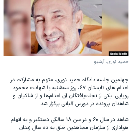
دنبال کنید
مستندها
فرهنگ و زندگی
حقوق شهروندی
انتخابات ریاست جمهوری آمریکا ۲۰۲۴
اقتصادی
حمله جمهوری اسلامی به اسرائیل
رمز مهسا
علم و فناوری
زبانهای مختلف
اسرائیل در جنگ
ورزش زنان در ایران
گالری عکس
اعتراضات زن، زندگی، آزادی
حمید نوری. آرشیو
آرشیو پخش زنده
مجموعه مستندهای دادخواهی
چهلمین جلسه دادگاه حمید نوری، متهم به مشارکت در
تریبونال مردمی آبان ۹۸
اعدام های تابستان ۶۷، روز سه‌شنبه با شهادت محمود
دادگاه حمید نوری
رویایی، یکی از نجات‌یافتگان آن اعدام‌ها و از شاکیان و
چهل سال گروگان‌گیری
شاهدان پرونده در دورس آلبانی برگزار شد.
قانون شفافیت دارائی کادر رهبری ایران
شاهد در سال ۶۰ و در سن ۱۸ سالگی دستگیر و به اتهام
اعتراضات مردمی آبان ۹۸
هواداری از سازمان مجاهدین خلق به ده سال زندان