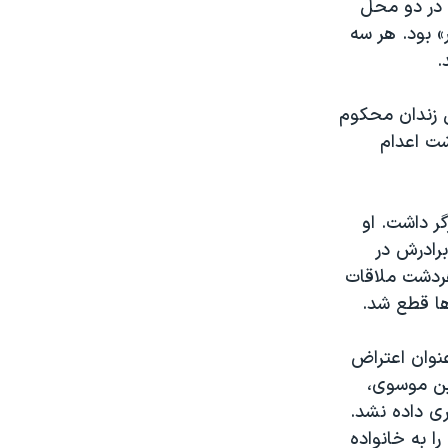
المجید، و عادل همزمان در یک روز در سال ۱۳۶۴ اما در دو محل
» بود. هر سه
.
بد و عادل به اتهام مارکسیست و ملحد بودن به ۱۵ سال زندان محکوم
وهردشت اعدام
ر داشت. او
 برادرش در
لمجید در گوهردشت ملاقات
نوان اعتراض
ین موسوی،
ری داده نشد.
 را به خانواده