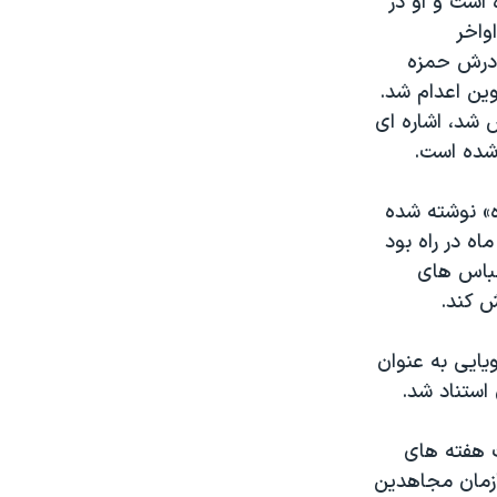
 است و او در
واخر
برادرش حمزه
اوین اعدام شد.
 شد، اشاره ای
ه» نوشته شده
. شاهد گفت: «این [ساک] میراث برادر من است. او را کشتند. این ساک ۱۶ ماه در راه بود
لباس های
ش کند.
ایی به عنوان
استناد شد.
 هفته های
سازمان مجاهدین