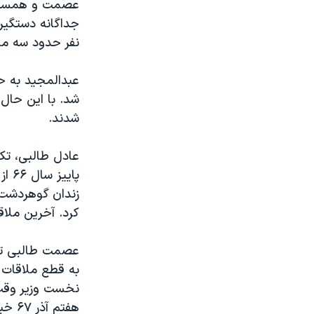
جداگانه دستگیر 
نفر حدود سه ما
شدند.
عادل طالبی، تک
پای
کرد. آخرین ملاقات شاهد با
عصمت طالبی توض
به قطع ملاقات 
نخست وزیر وقت 
هفتم