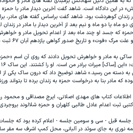
 که به همین دلیل شهادتش برمبنای گفته های مادر و خانواده
ش» در این دادگاه است. شاهد گفت آخرین دیدار مادر با حمزه ا
دیبهشت ۶۷ در زندان گوهردشت بود. شاهد گفت براساس گفته های مادر، 
دو ماه یا دو ماه و نیم بعد از آخرین دیدار با مادر در زندان 
مزه که جسد او چند ماه بعد از اعدام تحویل مادر و خواهرش
ت مرگ «فوت» و تاریخ صدور گواهی یازدهم آبان ۶۷ ثبت شده است.
 ساکی به مادر و خواهرش تحویل دادند که روی آن اسم «حمز
است
به دسته من رسید.» شاهد توضیح داد که درون ساک یکی از 
ده که مادر بنا به درخواست حمزه به زندان برده تا بتواند ورز
 اطلاعات کتاب های مهدی اصلانی، ایرج مصداقی و محمود روی
کتبی ثبت اعدام عادل طالبی کلهران و حمزه شلالوند بروجردی 
 جلسه قبل - سی و سومین جلسه - اعلام کرده بود که جلسات
۴ محاکمه نوری به جای سوئد در آلبانی، محل کمپ اشرف سه مقر 