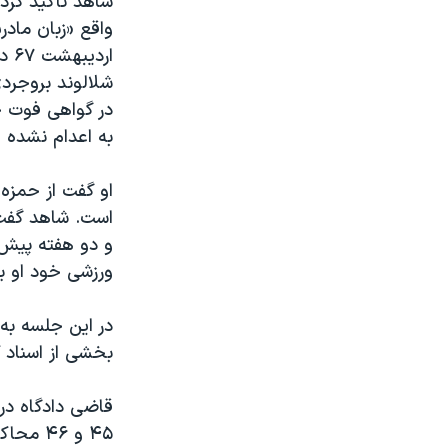
شاهد تاکید کرد
واقع «زبان مادر
ار
شلالوند بروجردی 
در گواهی فوت ح
به اعدام نشده و عل
او گفت از حمزه
و دو هفته پیش 
ورزشی خود او بو
در این جلسه به
بخشی از اسناد 
قاضی دادگاه در
۴۵ و ۶