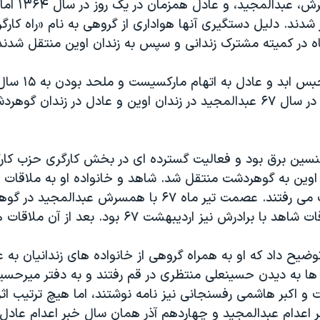
عصمت و همسرش، عبد
شدند. دلیل دستگیری آنها هواداری از گروهی به نام «راه کارگر
ه در کمیته مشترک زندانی و سپس به زندان اوین منتقل شدند
عبدالمجید به حبس ا
شد. با این‌ حال در سال ۶۷ عبدالمجید در زندان اوین و عادل در زندان گ
نسین برق بود و فعالیت گسترده ای در بخش کارگری حزب کارگ
یز سال ۶۶ از اوین به گوهردشت منتقل شد. شاهد و خانواده او به ملاقات
زندان گوهردشت می رفتند. عصمت تیر ماه ۶۷ با همسرش عبدا
 برادرش نیز اردیبهشت ۶۷ بود. بعد از آن ملاقات ها قطع شد.
یح داد که او به همراه گروهی از خانواده های زندانیان به ع
ها به دیدن حسینعلی منتظری در قم رفتند و به دفتر میرحس
و اکبر هاشمی رفسنجانی نیز نامه نوشتند، اما هیچ ترتیب اث
 آذر ۶۷ خبر اعدام عبدالمجید و چهاردهم آذر همان سال خبر اعدام عادل