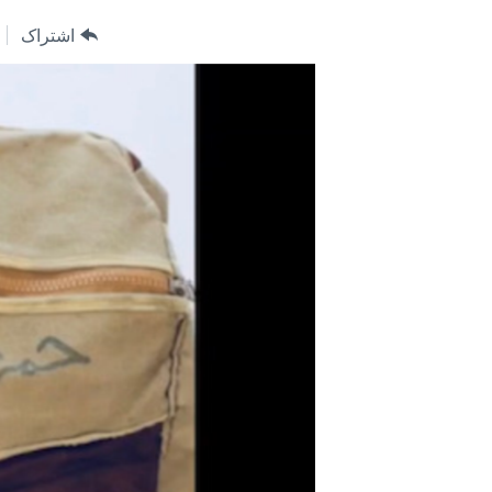
مستندها
فرهنگ و زندگی
اشتراک
حقوق شهروندی
انتخابات ریاست جمهوری آمریکا ۲۰۲۴
اقتصادی
حمله جمهوری اسلامی به اسرائیل
رمز مهسا
علم و فناوری
اسرائیل در جنگ
ورزش زنان در ایران
گالری عکس
اعتراضات زن، زندگی، آزادی
آرشیو پخش زنده
مجموعه مستندهای دادخواهی
تریبونال مردمی آبان ۹۸
دادگاه حمید نوری
چهل سال گروگان‌گیری
قانون شفافیت دارائی کادر رهبری ایران
اعتراضات مردمی آبان ۹۸
اسرائیل در جنگ