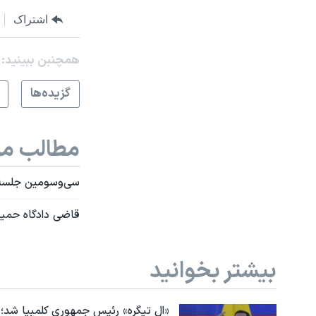
اشتراک
همچنبن ببینید:
گزيده‌ها
مطالب مر
سی‌و‌سومین جلسه د
قاضی دادگاه حمید 
بیشتر بخوانید
«ال تیگره» رئیس جمهوری کلمبیا شد؛