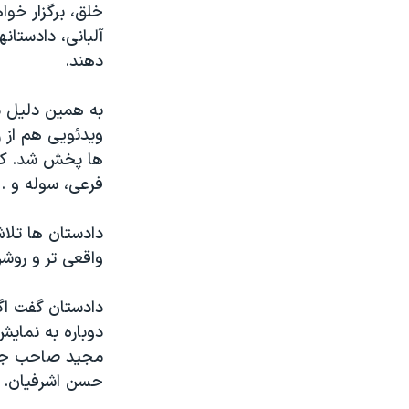
خلق، برگزار خوا
آلبانی، دادستانه
دهند.
به همین دلیل د
ویدئویی هم از ر
ها پخش شد. کرو
فرعی، سوله و ..
دادستان ها تلا
واقعی تر و روشن
دادستان گفت اگر
دوباره به نمایش
مجید صاحب جم ا
حسن اشرفیان.