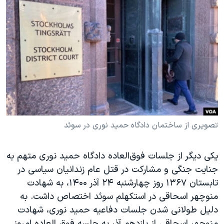
دنبال کنید
مستندها
فرهنگ و زندگی
حقوق شهروندی
انتخابات ریاست جمهوری آمریکا ۲۰۲۴
اقتصادی
حمله جمهوری اسلامی به اسرائیل
رمز مهسا
علم و فناوری
زبانهای مختلف
اسرائیل در جنگ
ورزش زنان در ایران
گالری عکس
اعتراضات زن، زندگی، آزادی
آرشیو پخش زنده
مجموعه مستندهای دادخواهی
تصویری از ساختمان دادگاه حمید نوری در سوئد
تریبونال مردمی آبان ۹۸
دادگاه حمید نوری
یکی دیگر از جلسات فوق‌العاده دادگاه حمید نوری متهم به
جنایت جنگی و مشارکت در قتل عام زندانیان سیاسی در
چهل سال گروگان‌گیری
تابستان ۱۳۶۷ روز چهارشنبه ۲۴ آذر ۱۴۰۰، به شهادت
قانون شفافیت دارائی کادر رهبری ایران
منوچهر اسحاقی در استکهلم سوئد اختصاص داشت. به
اعتراضات مردمی آبان ۹۸
دلیل طولانی شدن جلسات دفاعیه حمید نوری، شهادت
منوچهر اسحاقی از یازدهم آذر به جلسه فوق العاده امروز