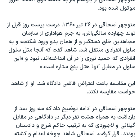
اسرائیل در جنگ
موکول شده بود.
نرگس محمدی برنده جایزه نوبل صلح
همایش محافظه‌کاران آمریکا «سی‌پک»
منوچهر اسحاقی در ۲۶ تیر ۱۳۶۰، درست بیست روز قبل از
تولد چهارده سالگی‌اش، به جرم هواداری از سازمان
صفحه‌های ویژه
مجاهدین خلق دستگیر و از همان بدو ورود شکنجه و به
سفر پرزیدنت ترامپ به چین
سلول انفرادی منتقل شد. شاهد گفت که آنجا مثل سلول
انفرادی که حمید نوری را در آن انداخته‌اند، نبود و «این
سلول در مقابل آنها هتل پنج ستاره است.»
این مقایسه باعث اعتراض قاضی دادگاه شد. او از شاهد
خواست مقایسه نکند.
منوچهر اسحاقی در ادامه توضیح داد که سه روز بعد از
بازداشت به همراه هشت نفر دیگر در دادگاهی در مقابل
گیلانی و لاجوردی که به ترتیب حاکم شرع و دادستان
بودند، قرار گرفت. اسحاقی شاهد جوخه اعدام و کشته