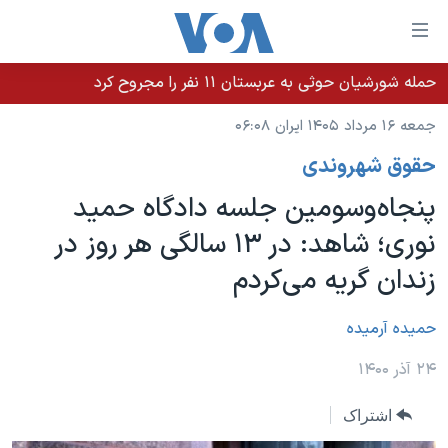
ینکهای
ابل
سترسی
حمله شورشیان حوثی به عربستان ۱۱ نفر را مجروح کرد
خانه
هش
جمعه ۱۶ مرداد ۱۴۰۵ ایران ۰۶:۰۸
نسخه سبک وب‌سایت
ه
حقوق شهروندی
حتوای
موضوع ها
صلی
پنجاه‌و‌سومین جلسه دادگاه حمید
برنامه های تلویزیونی
ایران
هش
نوری؛ شاهد: در ۱۳ سالگی هر روز در
جدول برنامه ها
ه
آمریکا
زندان گریه می‌کردم
فحه
صفحه‌های ویژه
جهان
صلی
فرکانس‌های صدای آمریکا
ورزشی
جام جهانی ۲۰۲۶
حمیده آرمیده
هش
پخش رادیویی
ه
گزیده‌ها
عملیات خشم حماسی
۲۴ آذر ۱۴۰۰
ستجو
۲۵۰سالگی آمریکا
ویژه برنامه‌ها
یادگیری زبان انگلیسی
اشتراک
ویدیوها
بایگانی برنامه‌های تلویزیونی