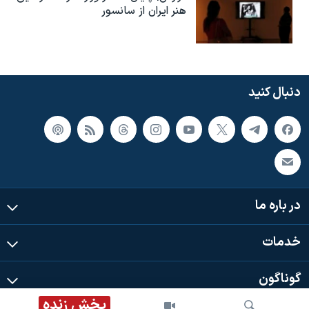
هنر ایران از سانسور
دنبال کنید
در باره ما
خدمات
گوناگون
پخش زنده