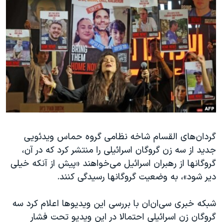
دنبال کنید
مستندها
فرهنگ و زندگی
حقوق شهروندی
انتخابات ریاست جمهوری آمریکا ۲۰۲۴
اقتصادی
حمله جمهوری اسلامی به اسرائیل
رمز مهسا
علم و فناوری
زبانهای مختلف
اسرائیل در جنگ
ورزش زنان در ایران
گالری عکس
اعتراضات زن، زندگی، آزادی
آرشیو پخش زنده
مجموعه مستندهای دادخواهی
تریبونال مردمی آبان ۹۸
گردان‌های القسام شاخه نظامی گروه حماس ویدئویی
جدید از سه زن گروگان اسرائیلی را منتشر کرد که در آن،
دادگاه حمید نوری
گروگانها از رهبران اسرائیل می‌خواهند «پیش از آنکه خیلی
چهل سال گروگان‌گیری
دیر شود»، به وضعیت گروگانها رسیدگی کنند.
قانون شفافیت دارائی کادر رهبری ایران
شبکه خبری سی‌ان‌ان با بررسی این ویدیوها اعلام کرد سه
اعتراضات مردمی آبان ۹۸
گروگان زن اسرائیلی احتمالا در این ویدیو تحت فشار