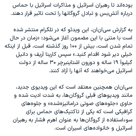
اسرائیل در جنگ
بوده‌اند تا رهبران اسرائیل و مذاکرات اسرائیل با حماس
نرگس محمدی برنده جایزه نوبل صلح
درباره آتش‌بس و تبادل گروگانها را تحت تاثیر قرار دهند.
همایش محافظه‌کاران آمریکا «سی‌پک»
به گزارش سی‌ان‌ان، این ویدئو که در تلگرام منتشر شده
صفحه‌های ویژه
است با متنی با این مضمون آغاز می‌شود: «زمان در حال
سفر پرزیدنت ترامپ به چین
تمام شدن است، بیش از ۱۰۰ روز گذشته است، قبل از اینکه
خیلی دیر شود اقدام کنید.» ‌سپس کارینا آریف و دانیل
گیلبوآ ۱۹ ساله و دورون اشتاینبرچر ۳۰ ساله از دولت
اسرائیل می‌خواهند که آنها را آزاد کنند.
سی‌ان‌ان همچنین معتقد است که این ویدیوی جدید،
مانند ویدیوهای قبلی گروگان‌ها، به شدت ادیت شده و
حاوی «جلوه‌های صوتی دراماتیزه‌شده» و جلوه‌های
گرافیکی است که یکی از تاکتیک‌های حماس برای
سوءاستفاده از گروگان‌ها به عنوان اهرم فشار به رهبران
اسرائیل و خانواده‌‌های اسیران است.