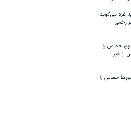
 غزه می‌گوید
ه و حدود ٧٣ هزار تن دیگر زخمی
 سوی حماس را
س از غیر
کشورها حماس را