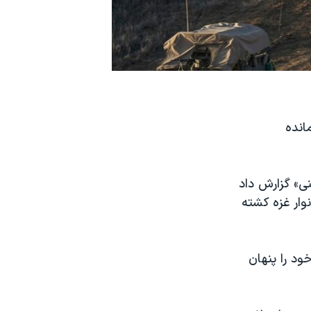
انده
ز «منابع فلسطینی» گزارش داد
وار غزه کشته
ود را پنهان