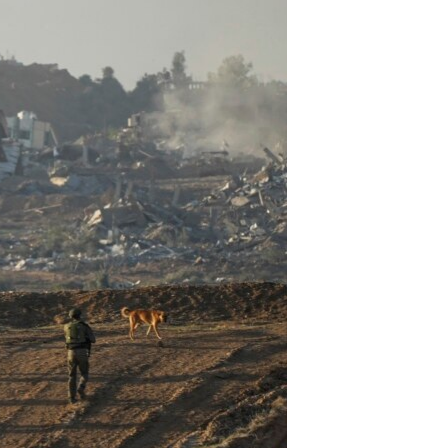
مستندها
فرهنگ و زندگی
حقوق شهروندی
انتخابات ریاست جمهوری آمریکا ۲۰۲۴
اقتصادی
حمله جمهوری اسلامی به اسرائیل
رمز مهسا
علم و فناوری
اسرائیل در جنگ
ورزش زنان در ایران
گالری عکس
اعتراضات زن، زندگی، آزادی
آرشیو پخش زنده
مجموعه مستندهای دادخواهی
تریبونال مردمی آبان ۹۸
دادگاه حمید نوری
چهل سال گروگان‌گیری
قانون شفافیت دارائی کادر رهبری ایران
اعتراضات مردمی آبان ۹۸
اسرائیل در جنگ