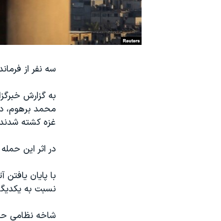
نرگس محمدی برنده جایزه نوبل صلح
همایش محافظه‌کاران آمریکا «سی‌پک»
صفحه‌های ویژه
سفر پرزیدنت ترامپ به چین
سه نفر از فرما
به گزارش خبرگز
محمد برهوم، در
غزه کشته شدند.
در اثر این حمله که
نسبت به یکدیگر 
شاخه نظامی حماس