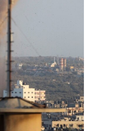
مستندها
فرهنگ و زندگی
حقوق شهروندی
انتخابات ریاست جمهوری آمریکا ۲۰۲۴
اقتصادی
حمله جمهوری اسلامی به اسرائیل
رمز مهسا
علم و فناوری
اسرائیل در جنگ
ورزش زنان در ایران
گالری عکس
اعتراضات زن، زندگی، آزادی
آرشیو پخش زنده
مجموعه مستندهای دادخواهی
تریبونال مردمی آبان ۹۸
دادگاه حمید نوری
چهل سال گروگان‌گیری
قانون شفافیت دارائی کادر رهبری ایران
اعتراضات مردمی آبان ۹۸
اسرائیل در جنگ