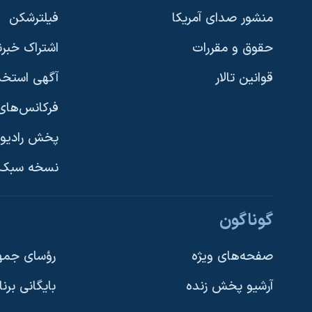
منشور صدای آمریکا
فیلترشکن
حقوق و مقررات
اشتراک خبرن
قوانین تالار
آگهی استخد
فرکانس‌های 
پخش رادیو
یادگیری زبان انگلیسی
نسخه سبک 
دنبال کنید
گوناگون
صفحه‌های ویژه
رؤسای جمهو
آرشیو پخش زنده
بایگانی برن
زبانهای مختلف