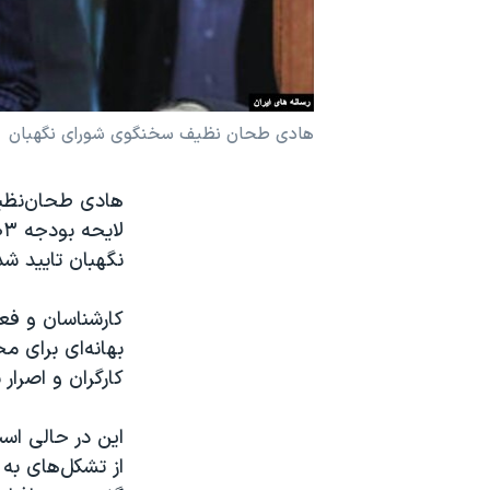
نرگس محمدی برنده جایزه نوبل صلح
همایش محافظه‌کاران آمریکا «سی‌پک»
صفحه‌های ویژه
هادی طحان نظیف سخنگوی شورای نگهبان
سفر پرزیدنت ترامپ به چین
نگهبان تایید شد
بهانه‌ای برای م
کارگران و اصرار بر افزایش ۲۰ درص
این در حالی اس
از تشکل‌های به