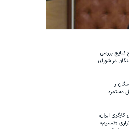
دوشنبه ۲۳ بهمن در توضیح نتایج بررسی
ان و بازنشستگان در شورای
بازنشستگان را
قل دستمزد
کارگری ایران،
زاری «تسنیم»