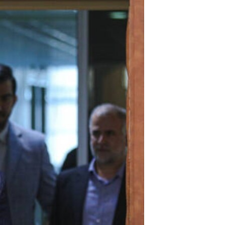
مستندها
فرهنگ و زندگی
حقوق شهروندی
انتخابات ریاست جمهوری آمریکا ۲۰۲۴
اقتصادی
حمله جمهوری اسلامی به اسرائیل
رمز مهسا
علم و فناوری
اسرائیل در جنگ
ورزش زنان در ایران
گالری عکس
اعتراضات زن، زندگی، آزادی
آرشیو پخش زنده
مجموعه مستندهای دادخواهی
تریبونال مردمی آبان ۹۸
دادگاه حمید نوری
چهل سال گروگان‌گیری
قانون شفافیت دارائی کادر رهبری ایران
اعتراضات مردمی آبان ۹۸
اسرائیل در جنگ