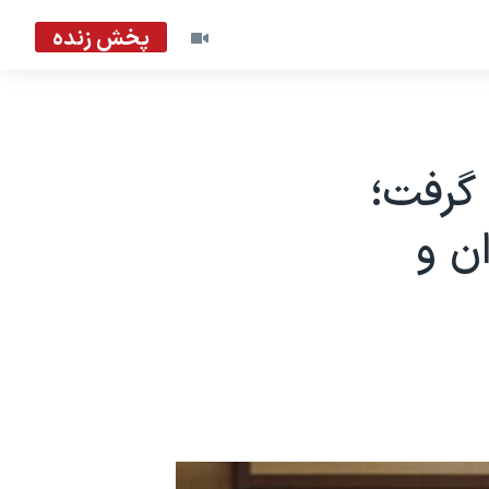
پخش زنده
وت گرفت؛
ن و