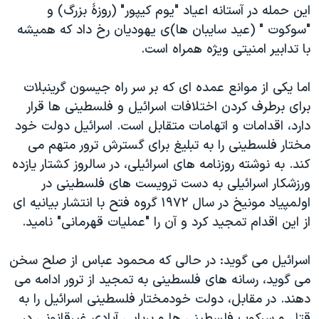
این حمله در آستانه اعیاد "یوم کیپور" (روزۀ بزرگ) و
"سوکوت " (عید سایبان ها)ی یهودیان رخ داد که همیشه
با تدابیر امنیتی ویژه همراه است.
اما یکی از موانع عمده ای که بر سر راه جیسون گرینبلات
برای برطرف کردن اختلافات اسرائیل و فلسطینی ها قرار
دارد، اقدامات و اتهامات متقابل است. اسرائیل دولت خود
مختار فلسطینی را به تبلیغ برای گسترش ترور متهم می
کند. به نوشته روزنامه های اسرائیلی، در سالروز کشتار یازده
ورزشکار اسرائیلی به دست ترویست های فلسطینی در
اولمپیاد مونیخ در سال ۱۹۷۲ گروه فتح با انتشار بیانیه ای
از این اقدام تمجید کرد و آن را "عملیات قهرمانی" نامید.
اسرائیل می گوید: در حالی که محمود عباس از صلح سخن
می گوید، رسانه های فلسطینی به تمجید از ترور ادامه می
دهند. در مقابل، دولت خودمختار فلسطینی اسرائیل را به
قتل و سرکوب فلسطینی ها و برپایی آبادی غیرقانونی در