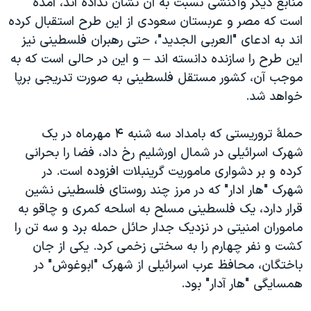
منابع دیگر واکنشی نسبت به آن نشان نداده اند، آمده
است که مصر و عربستان سعودی از این طرح استقبال کرده
اند به ادعای "العربی الجدید"، حتی رهبران فلسطینی نیز
این طرح را سازنده دانسته اند – و این در حالی است که به
موجب آن، کشور مستقل فلسطینی به صورت تدریجی برپا
خواهد شد.
حملۀ تروریستی که بامداد سه شنبه ۴ مهرماه در یک
شهرک اسرائیلی در شمال اورشلیم رخ داد، فضا را بحرانی
کرده و بر دشواری ماموریت گرینبلات افزوده است. در
شهرک "هار ادار" که در مرز چند روستای فلسطینی نشین
قرار دارد، یک فلسطینی مسلح به اسلحه کمری و چاقو به
ماموران امنیتی در نزدیک جدار حائل حمله برد و سه تن را
کشت و نفر چهارم را به سختی زخمی کرد. یکی از جان
باختگان، محافظ عرب اسرائیلی از شهرک "ابوغوش" در
همسایگی "هار آدار" بود.