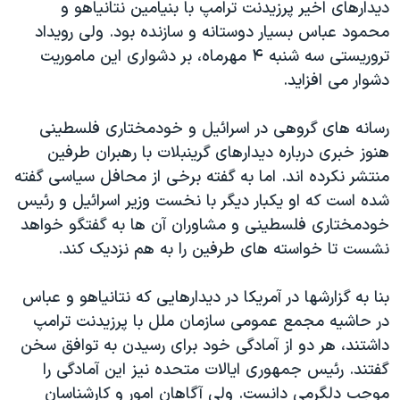
اسرائیل در جنگ
دیدارهای اخیر پرزیدنت ترامپ با بنیامین نتانیاهو و
محمود عباس بسیار دوستانه و سازنده بود. ولی رویداد
نرگس محمدی برنده جایزه نوبل صلح
تروریستی سه شنبه ۴ مهرماه، بر دشواری این ماموریت
همایش محافظه‌کاران آمریکا «سی‌پک»
دشوار می افزاید.
صفحه‌های ویژه
رسانه های گروهى در اسرائیل و خودمختارى فلسطینی
سفر پرزیدنت ترامپ به چین
هنوز خبری درباره دیدارهای گرینبلات با رهبران طرفین
منتشر نكرده اند. اما به گفته برخى از محافل سياسى گفته
شده است که او یکبار دیگر با نخست وزیر اسرائیل و رئیس
خودمختارى فلسطينى و مشاوران آن ها به گفتگو خواهد
نشست تا خواسته های طرفین را به هم نزدیک کند.
بنا به گزارشها در آمريكا در دیدارهایی که نتانیاهو و عباس
در حاشیه مجمع عمومی سازمان ملل با پرزیدنت ترامپ
داشتند، هر دو از آمادگی خود برای رسیدن به توافق سخن
گفتند. رئیس جمهوری ایالات متحده نیز این آمادگی را
موجب دلگرمی دانست. ولی آگاهان امور و کارشناسان