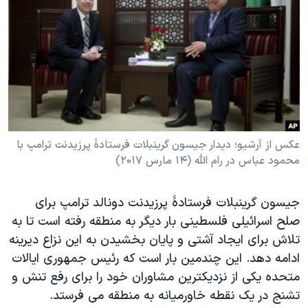
دنبال کنید
مستندها
فرهنگ و زندگی
حقوق شهروندی
انتخابات ریاست جمهوری آمریکا ۲۰۲۴
اقتصادی
حمله جمهوری اسلامی به اسرائیل
رمز مهسا
علم و فناوری
زبانهای مختلف
اسرائیل در جنگ
ورزش زنان در ایران
گالری عکس
اعتراضات زن، زندگی، آزادی
عکس از آرشیو؛ دیدار جیسون گرینبلات فرستادۀ پرزیدنت ترامپ با
محمود عباس در رام الله (۱۴ مارس ۲۰۱۷)
آرشیو پخش زنده
مجموعه مستندهای دادخواهی
تریبونال مردمی آبان ۹۸
جیسون گرینبلات فرستادۀ پرزیدنت دونالد ترامپ براى
دادگاه حمید نوری
صلح اسرائيلى فلسطينى بار ديگر به منطقه رفته است تا به
چهل سال گروگان‌گیری
تلاش برای ایجاد آشتی و پایان بخشیدن به اين نزاع دیرینه
ادامه دهد. این چندمین بار است که رئیس جمهوری ایالات
قانون شفافیت دارائی کادر رهبری ایران
متحده یکی از نزدیکترین مشاوران خود را برای رفع تنش و
اعتراضات مردمی آبان ۹۸
تشنج در یک نقطه خاورمیانه به منطقه می فرستد.