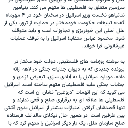
سرزمین متعلق به فلسطینی ها متهم می کند. بنیامین
نتانیاهو نخست وزیر اسرائیل در سخنان خود در ۴ مهرماه
گفت: تبلیغات حکومت خودمختار در حمایت از ترور، یکی از
علل اصلی این خونریزی و تجاوزات است و باید متوقف
شود. محمود عباس متقابلا اسرائیل را به توقف عملیات
غیرقانونی فرا خواند.
به نوشته روزنامه های فلسطینی، دولت خود مختار در
پرونده جدیدی که به دیوان جنایات جنگی در لاهه ارائه
داده، دوباره اسرائیل را به آبادی سازی، تبعیض نژادی و
جنایات جنگی علیه فلسطینیان متهم ساخته است. اسرائیل
می گوید که این اتهمات "دروغین" نشان آن است که
فلسطینی ها علاقه ای به برقراری صلح واقعی ندارند و
تنها قصدشان گرفتن امتیازات بیشتر از اسرائیل بدون آشتی
بین طرفین است. در همین حال نیکلای مالدانف فرستاده
صلح سازمان ملل، یک بار دیگر اسرائیل را متهم کرد که با