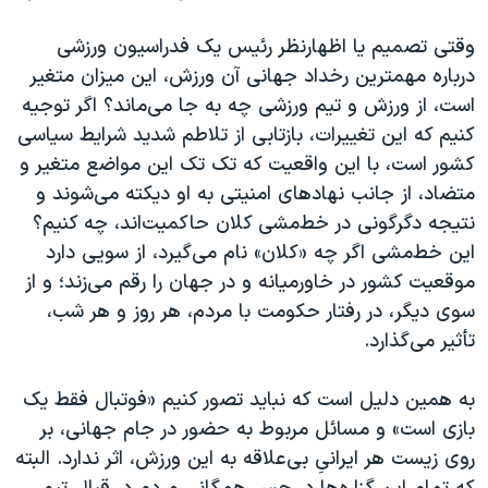
اسرائیل در جنگ
وقتی تصمیم یا اظهارنظر رئیس یک فدراسیون ورزشی
نرگس محمدی برنده جایزه نوبل صلح
درباره مهمترین رخداد جهانی آن ورزش، این میزان متغیر
همایش محافظه‌کاران آمریکا «سی‌پک»
است، از ورزش و تیم ورزشی چه به جا می‌ماند؟ اگر توجیه
صفحه‌های ویژه
کنیم که این تغییرات، بازتابی از تلاطم شدید شرایط سیاسی
کشور است، با این واقعیت که تک تک این مواضع متغیر و
سفر پرزیدنت ترامپ به چین
متضاد، از جانب نهادهای امنیتی به او دیکته می‌شوند و
نتیجه دگرگونی در خط‌مشی کلان حاکمیت‌اند، چه کنیم؟
این خط‌مشی اگر چه «کلان» نام می‌گیرد، از سویی دارد
موقعیت کشور در خاورمیانه و در جهان را رقم می‌زند؛ و از
سوی دیگر، در رفتار حکومت با مردم، هر روز و هر شب،
تأثیر می‌گذارد.
به همین دلیل است که نباید تصور کنیم «فوتبال فقط یک
بازی‌ است» و مسائل مربوط به حضور در جام جهانی، بر
روی زیست هر ایرانیِ بی‌علاقه به این ورزش، اثر ندارد. البته