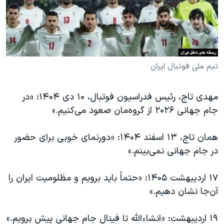
دنبال کنید
مستندها
فرهنگ و زندگی
حقوق شهروندی
انتخابات ریاست جمهوری آمریکا ۲۰۲۴
اقتصادی
حمله جمهوری اسلامی به اسرائیل
رمز مهسا
علم و فناوری
تیم ملی فوتبال ایران
زبانهای مختلف
اسرائیل در جنگ
ورزش زنان در ایران
مهدی تاج، رئیس فدراسیون فوتبال، ۱۰ دی ۱۴۰۴: «در
گالری عکس
اعتراضات زن، زندگی، آزادی
جام جهانی ۲۰۲۶ از گروه‌مان صعود می‌کنیم.»
آرشیو پخش زنده
مجموعه مستندهای دادخواهی
همان تاج، ۱۳ اسفند ۱۴۰۴: «دورنمای خوبی برای حضور
تریبونال مردمی آبان ۹۸
در جام جهانی نمی‌بینم.»
دادگاه حمید نوری
چهل سال گروگان‌گیری
۱۷ اردیبهشت ۱۴۰۵: «حتماً باید برویم و مظلومیت ایران را
آن‌جا نشان دهیم.»
قانون شفافیت دارائی کادر رهبری ایران
اعتراضات مردمی آبان ۹۸
۱۹ اردیبهشت: «انشاءالله تا فینال جام جهانی پیش برویم.»