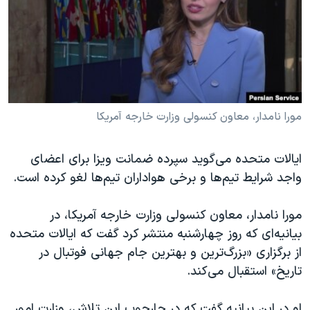
دنبال کنید
مستندها
فرهنگ و زندگی
حقوق شهروندی
انتخابات ریاست جمهوری آمریکا ۲۰۲۴
اقتصادی
حمله جمهوری اسلامی به اسرائیل
رمز مهسا
علم و فناوری
زبانهای مختلف
اسرائیل در جنگ
ورزش زنان در ایران
مورا نامدار، معاون کنسولی وزارت خارجه آمریکا
گالری عکس
اعتراضات زن، زندگی، آزادی
ایالات متحده می‌گوید سپرده ضمانت ویزا برای اعضای
آرشیو پخش زنده
مجموعه مستندهای دادخواهی
واجد شرایط تیم‌ها و برخی هواداران تیم‌ها لغو کرده است.
تریبونال مردمی آبان ۹۸
مورا نامدار،‌ معاون کنسولی وزارت خارجه آمریکا، در
دادگاه حمید نوری
بیانیه‌ای که روز چهارشنبه منتشر کرد گفت که ایالات متحده
چهل سال گروگان‌گیری
از برگزاری «بزرگ‌ترین و بهترین جام جهانی فوتبال در
قانون شفافیت دارائی کادر رهبری ایران
تاریخ» استقبال می‌کند.
اعتراضات مردمی آبان ۹۸
او در این بیانیه گفت که در چارچوب این تلاش، وزارت امور