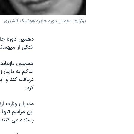
نرگس محمدی برنده جایزه نوبل صلح
همایش محافظه‌کاران آمریکا «سی‌پک»
برگزاری دهمین دوره جایزه هوشنگ گلشیری
صفحه‌های ویژه
دهمین دوره جای
سفر پرزیدنت ترامپ به چین
اندکی از میهمان
همچون بازمانده
حاکم به ناچار زی
دریافت کند و ا
کرد.
مدیران وزارت ار
این مراسم تنها 
بسنده می کنند.