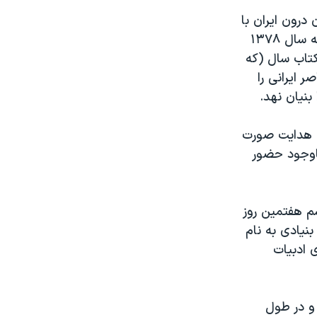
درون ایران با
استفاده از فیلترشکن قابل دسترسی ست، تاریخچه و علت پدیداری این جایزه به سال ۱۳۷۸
کتاب سال (که
ر ایرانی را
بنیان نهد.
دق هدایت صورت
۱۳اجرای این طرح را باوجود حضور
م هفتمین روز
نیادی به نام
 ادبیات
اپ پنجم رسید و در طول