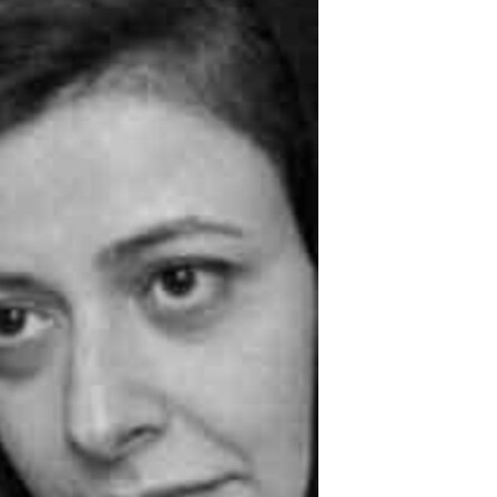
مستندها
فرهنگ و زندگی
حقوق شهروندی
انتخابات ریاست جمهوری آمریکا ۲۰۲۴
اقتصادی
حمله جمهوری اسلامی به اسرائیل
رمز مهسا
علم و فناوری
اسرائیل در جنگ
ورزش زنان در ایران
گالری عکس
اعتراضات زن، زندگی، آزادی
آرشیو پخش زنده
مجموعه مستندهای دادخواهی
تریبونال مردمی آبان ۹۸
دادگاه حمید نوری
چهل سال گروگان‌گیری
قانون شفافیت دارائی کادر رهبری ایران
اعتراضات مردمی آبان ۹۸
اسرائیل در جنگ