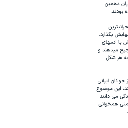
وران دهمین
«نگران نباش» داستان زندگی دختری است که اعتیاد وادارش می‎کند در یکی از بحرانی‎ترین
روزهای پایتخت، بی‎خیال همه‎چیز، خیابان‎ها را در جست‎وجوی تهیه مواد زیر قدم‎هایش بگذارد.
«شادی» راوی داستان، در خانواده‎ای مرفه زندگی می‎کند، اما تنها حلقه ارتباطی‎اش با آدم‎های
جهان پیرامون، مواد مخدر است. روزی که زلزله می‎آید و خیلی‎ها فرار را بر قرار ترجیح می‎دهند و
یلای شمال پناه ببرند، از سفر طفره می‎رود و به هر شکل
وانان ایرانی
ند، این موضوع
دگی می دانند
کومتی همخوانی