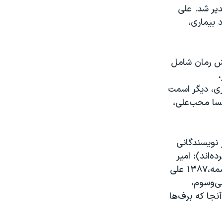
یر شد. علی
 بیماری،
خش رمان شامل
 ممکن، چشمه ۱۳۸۸ مجید قیصری، دیگر اسمت
۱۳۸ شاهرخ گیوا، مونالیزای منتشر، ققنوس۱۳۸۷، مهسا محب‌علی،
 نویسندگانی
ه‌اند): امیر
احمدی آریان، چرخ‌دنده‌ها، چشمه، ۱۳۸۸ احمد پوری، دو قدم این‌ور خط، چشمه،۱۳۸۷ علی
خیابان سی‌وسوم،
، ۱۳۸۷و کامران محمدی، آنجا که برف‌ها