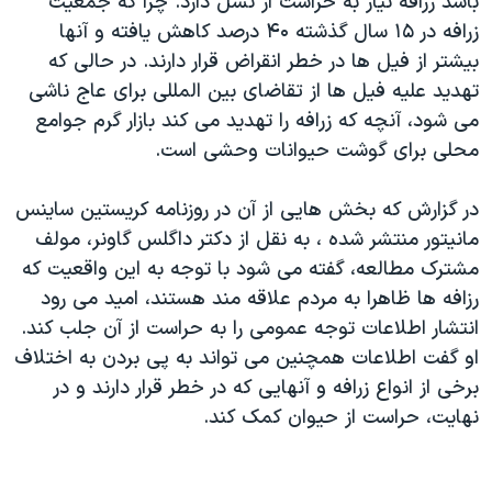
باشد زرافه نیاز به حراست از نسل دارد. چرا که جمعیت
اسرائیل در جنگ
زرافه در ۱۵ سال گذشته ۴۰ درصد کاهش یافته و آنها
نرگس محمدی برنده جایزه نوبل صلح
بیشتر از فیل ها در خطر انقراض قرار دارند. در حالی که
همایش محافظه‌کاران آمریکا «سی‌پک»
تهدید علیه فیل ها از تقاضای بین المللی برای عاج ناشی
می شود، آنچه که زرافه را تهدید می کند بازار گرم جوامع
صفحه‌های ویژه
محلی برای گوشت حیوانات وحشی است.
سفر پرزیدنت ترامپ به چین
در گزارش که بخش هایی از آن در روزنامه کریستین ساینس
مانیتور منتشر شده ، به نقل از دکتر داگلس گاونر، مولف
مشترک مطالعه، گفته می شود با توجه به این واقعیت که
رزافه ها ظاهرا به مردم علاقه مند هستند، امید می رود
انتشار اطلاعات توجه عمومی را به حراست از آن جلب کند.
او گفت اطلاعات همچنین می تواند به پی بردن به اختلاف
برخی از انواع زرافه و آنهایی که در خطر قرار دارند و در
نهایت، حراست از حیوان کمک کند.