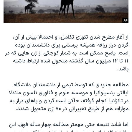
دنبال کنید
مستندها
فرهنگ و زندگی
حقوق شهروندی
انتخابات ریاست جمهوری آمریکا ۲۰۲۴
اقتصادی
حمله جمهوری اسلامی به اسرائیل
از آغاز مطرح شدن تئوری تکامل، و احتمالا پیش از آن،
رمز مهسا
علم و فناوری
گردن دراز زرافه همیشه پرسشی برای دانشمندان بوده
زبانهای مختلف
اسرائیل در جنگ
ورزش زنان در ایران
است. پاسخ ممکن است به شمار کوچکی از ژن هایی که در
گالری عکس
اعتراضات زن، زندگی، آزادی
۱۱ تا ۱۲ میلیون سال گذشته متحول شده ارتباط داشته
باشد.
آرشیو پخش زنده
مجموعه مستندهای دادخواهی
تریبونال مردمی آبان ۹۸
مطالعه جدیدی که توسط تیمی از دانشمندان دانشگاه
دادگاه حمید نوری
ایالتی پنسیلوانیا و موسسه علوم و فناوری نلسون ماندلا
در تانزانیا انجام گرفته، حاکی است گردن و پاهای دراز به
چهل سال گروگان‌گیری
موازات هم از طریق تغییراتی در ۷۰ ژن متحول شدند.
قانون شفافیت دارائی کادر رهبری ایران
اعتراضات مردمی آبان ۹۸
اما شاید نتیجه حتی مهمتر مطالعه چهار ساله فوق، این