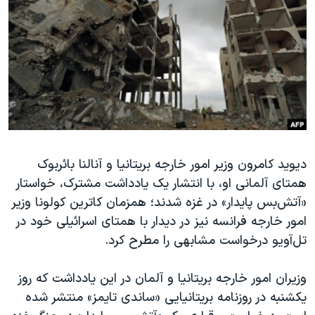
دنبال کنید
مستندها
فرهنگ و زندگی
حقوق شهروندی
انتخابات ریاست جمهوری آمریکا ۲۰۲۴
اقتصادی
حمله جمهوری اسلامی به اسرائیل
رمز مهسا
علم و فناوری
زبانهای مختلف
اسرائیل در جنگ
ورزش زنان در ایران
گالری عکس
اعتراضات زن، زندگی، آزادی
دیوید کامرون وزیر امور خارجه بریتانیا و آنالنا بائربوک
آرشیو پخش زنده
مجموعه مستندهای دادخواهی
همتای آلمانی او، با انتشار یک یادداشت مشترک، خواستار
تریبونال مردمی آبان ۹۸
«آتش‌بس پایدار» در غزه شدند؛ همزمان کاترین کولونا وزیر
دادگاه حمید نوری
امور خارجه فرانسه نیز در دیدار با همتای اسرائیلی خود در
تل‌آویو درخواست مشابهی را مطرح کرد.
چهل سال گروگان‌گیری
قانون شفافیت دارائی کادر رهبری ایران
وزیران امور خارجه بریتانیا و آلمان در این یادداشت که روز
اعتراضات مردمی آبان ۹۸
یکشنبه در روزنامه بریتانیایی «ساندی تایمز» منتشر شده