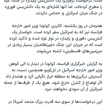
است، درخواست برقراری یک «آتش‌بس پایدار» در جنگ غزه
اسرائیل در جنگ
را مطرح کرده‌اند، اما آنها اشاره‌ای به یک «آتش‌بس فوری»
نرگس محمدی برنده جایزه نوبل صلح
در جنگ میان اسرائیل و حماس نکردند.
همایش محافظه‌کاران آمریکا «سی‌پک»
همزمان در روز یکشنبه، کاترین کولونا وزیر امور خارجه
صفحه‌های ویژه
فرانسه نیز که به اسرائیل سفر کرده است، خواستار یک
سفر پرزیدنت ترامپ به چین
آتش‌بس «فوری و پایدار» در نوار غزه شده و تاکید کرده
است که در جریان این جنگ «غیرنظامیان بسیار زیادی در
سرزمین‌های فلسطینی» کشته می‌شوند.
به گزارش خبرگزاری فرانسه، کولونا در دیدار با الی کوهن
وزیر امور خارجه اسرائیل در تل‌آویو همچنین نسبت به
گسترش درگیری‌ها به منطقه ابراز نگرانی کرد و هشدار داد
اگر اوضاع از کنترل خارج شود، هیچ یک از طرف‌ها از جمله
اسرائیل از آن سودی نخواهند نبرد.
این درخواست‌ها از سوی سه قدرت‌ بزرگ متحد آمریکا در