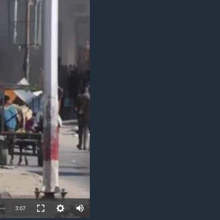
مستندها
فرهنگ و زندگی
حقوق شهروندی
انتخابات ریاست جمهوری آمریکا ۲۰۲۴
اقتصادی
حمله جمهوری اسلامی به اسرائیل
رمز مهسا
علم و فناوری
اسرائیل در جنگ
ورزش زنان در ایران
گالری عکس
اعتراضات زن، زندگی، آزادی
آرشیو پخش زنده
مجموعه مستندهای دادخواهی
تریبونال مردمی آبان ۹۸
دادگاه حمید نوری
چهل سال گروگان‌گیری
قانون شفافیت دارائی کادر رهبری ایران
اعتراضات مردمی آبان ۹۸
3:07
اسرائیل در جنگ