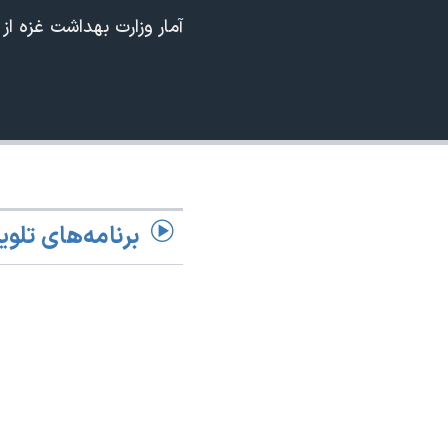
آمار وزارت بهداشت غزه از
نرگس محمدی برنده جایزه نوبل صلح
همایش محافظه‌کاران آمریکا «سی‌پک»
صفحه‌های ویژه
سفر پرزیدنت ترامپ به چین
برنامه‌های تلوی