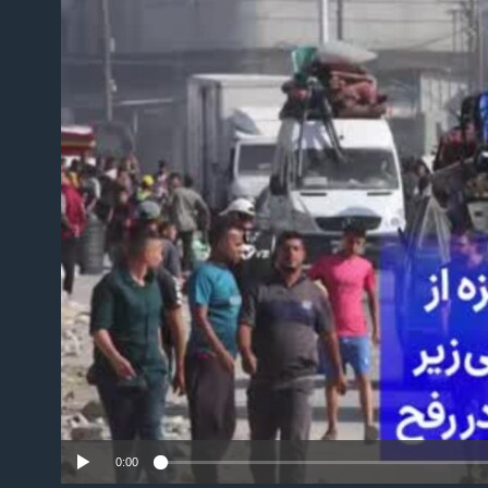
No m
0:00