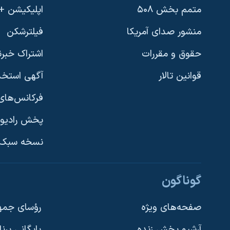
متمم بخش ۵۰۸
اپلیکیشن +VOA
منشور صدای آمریکا
فیلترشکن
حقوق و مقررات
اشتراک خبرن
قوانین تالار
آگهی استخد
فرکانس‌های 
پخش رادیو
یادگیری زبان انگلیسی
نسخه سبک 
دنبال کنید
گوناگون
صفحه‌های ویژه
رؤسای جمهو
آرشیو پخش زنده
بایگانی برن