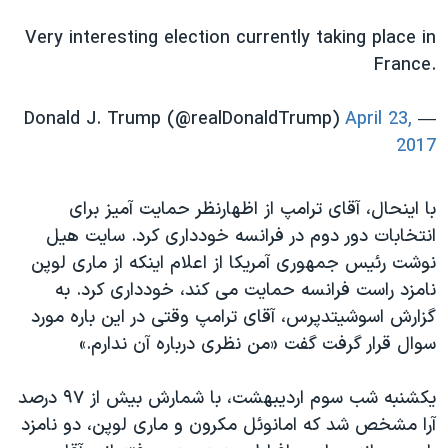
اسرائیل در جنگ
Very interesting election currently taking place in
نرگس محمدی برنده جایزه نوبل صلح
France.
همایش محافظه‌کاران آمریکا «سی‌پک»
صفحه‌های ویژه
April 23,
— Donald J. Trump (@realDonaldTrump)
2017
سفر پرزیدنت ترامپ به چین
با اینحال، آقای ترامپ از اظهارنظر حمایت آمیز برای
انتخابات دور دوم در فرانسه خودداری کرد. سایت هیل
نوشت رئیس جمهوری آمریکا از اعلام اینکه از ماری لوپن
نامزد راست فرانسه حمایت می کند، خودداری کرد. به
گزارش اسوشیتدپرس، آقای ترامپ وقتی در این باره مورد
سوال قرار گرفت گفت «من نظری درباره آن ندارم.»
یکشنبه شب سوم اردیبهشت، با شمارش بیش از ۹۷ درصد
آرا مشخص شد که امانوئل مکرون و ماری لوپن، دو نامزد