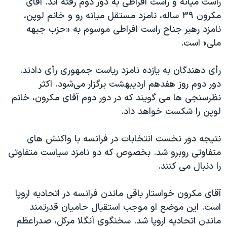
راست میانه و راست افراطی به دور دوم رفته اند. آقای
مکرون ۳۹ ساله، نامزد مستقل میانه رو و خانم لوپن،
نامزد رهبر جناح راست افراطی موسوم به «حزب جبهه
ملی» است.
‎رأی دهندگان به یازده نامزد ریاست جمهوری رأی دادند.
دور دوم روز هفدهم اردیبهشت برگزار می‌شود. اکثر
نظرسنجی ها می گویند که در دور دوم آقای مکرون، خانم
لوپن را شکست خواهد داد.
نتیجه دور نخست انتخابات در فرانسه با واکنش های
متفاوتی روبرو شد. بخصوص که دو نامزد سیاست متفاوتی
را دنبال می کنند.
آقای مکرون خواستار باقی ماندن فرانسه در اتحادیه اروپا
است. این موضع او موجب استقبال حامیان قدرتمند
ماندن اتحادیه اروپا شد. سخنگوی آنگلا مرکل، صدراعظم