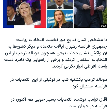
دنبال کنید
مستندها
فرهنگ و زندگی
حقوق شهروندی
انتخابات ریاست جمهوری آمریکا ۲۰۲۴
اقتصادی
حمله جمهوری اسلامی به اسرائیل
رمز مهسا
علم و فناوری
زبانهای مختلف
با مشخص شدن نتایج دور نخست انتخابات ریاست
اسرائیل در جنگ
ورزش زنان در ایران
جمهوری فرانسه رهبران ایالات متحده و دیگر کشورها به
گالری عکس
اعتراضات زن، زندگی، آزادی
آن واکش نشان دادند، برخی همچون دونالد ترامپ از این
آرشیو پخش زنده
مجموعه مستندهای دادخواهی
انتخابات استقبال کردند و برخی از راهیابی یک نامزد دست
راست افراطی ابراز نگرانی کردند.
تریبونال مردمی آبان ۹۸
دادگاه حمید نوری
دونالد ترامپ یکشنبه شب در توئیتی از این انتخابات در
چهل سال گروگان‌گیری
فرانسه استقبال کرد.
قانون شفافیت دارائی کادر رهبری ایران
آقای ترامپ نوشت: انتخابات بسیار خوبی هم اکنون در
اعتراضات مردمی آبان ۹۸
فرانسه در جریان است.