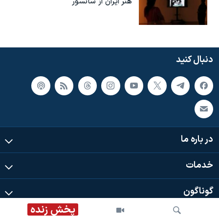
هنر ایران از سانسور
دنبال کنید
در باره ما
خدمات
گوناگون
پخش زنده