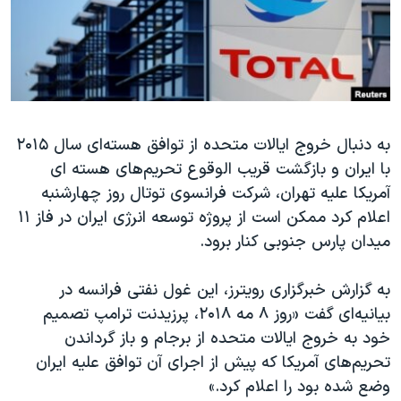
دنبال کنید
مستندها
فرهنگ و زندگی
حقوق شهروندی
انتخابات ریاست جمهوری آمریکا ۲۰۲۴
اقتصادی
حمله جمهوری اسلامی به اسرائیل
رمز مهسا
علم و فناوری
زبانهای مختلف
به دنبال خروج ایالات متحده از توافق هسته‌ای سال ۲۰۱۵
اسرائیل در جنگ
ورزش زنان در ایران
با ایران و بازگشت قریب الوقوع تحریم‌های هسته ای
گالری عکس
اعتراضات زن، زندگی، آزادی
آمریکا علیه تهران، شرکت فرانسوی توتال روز چهارشنبه
آرشیو پخش زنده
مجموعه مستندهای دادخواهی
اعلام کرد ممکن است از پروژه توسعه انرژی ایران در فاز ۱۱
میدان پارس جنوبی کنار برود.
تریبونال مردمی آبان ۹۸
دادگاه حمید نوری
به گزارش خبرگزاری رویترز، این غول نفتی فرانسه در
چهل سال گروگان‌گیری
بیانیه‌ای گفت «روز ۸ مه ۲۰۱۸، پرزیدنت ترامپ تصمیم
خود به خروج ایالات متحده از برجام و باز گرداندن
قانون شفافیت دارائی کادر رهبری ایران
تحریم‌های آمریکا که پیش از اجرای آن توافق علیه ایران
اعتراضات مردمی آبان ۹۸
وضع شده بود را اعلام کرد.»