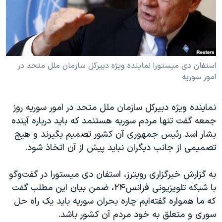
دنبال کنید
مستندها
فرهنگ و زندگی
حقوق شهروندی
انتخابات ریاست جمهوری آمریکا ۲۰۲۴
اقتصادی
حمله جمهوری اسلامی به اسرائیل
رمز مهسا
علم و فناوری
استفان دی میستورا نماینده ویژه دبیرکل سازمان ملل متحد در
زبانهای مختلف
امور سوریه
اسرائیل در جنگ
ورزش زنان در ایران
گالری عکس
اعتراضات زن، زندگی، آزادی
نماینده ویژه دبیرکل سازمان ملل متحد در امور سوریه روز
آرشیو پخش زنده
مجموعه مستندهای دادخواهی
جمعه گفت تنها مردم سوریه هستنمد که باید درباره آینده
بشار اسد رئیس جمهوری آن کشور تصمیم بگیرند و هیچ
تریبونال مردمی آبان ۹۸
تصمیمی از جانب دیگران نباید پیش از آن اتخاذ شود.
دادگاه حمید نوری
چهل سال گروگان‌گیری
به گزارش خبرگزاری رویترز، استفان دی میستورا در گفت‌وگو
با شبکه تلویزیونی فرانس۲۴، ضمن بیان این مطلب گفت
قانون شفافیت دارائی کادر رهبری ایران
که ما همواره گفته‌ایم چاره بحران سوریه باید یک راه حل
اعتراضات مردمی آبان ۹۸
سوری و متعلق به خود مردم آن کشور باشد.