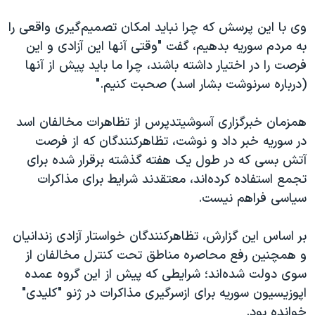
اسرائیل در جنگ
وی با این پرسش که چرا نباید امکان تصمیم‌گیری واقعی را
نرگس محمدی برنده جایزه نوبل صلح
به مردم سوریه بدهیم، گفت "وقتی آنها این آزادی و این
همایش محافظه‌کاران آمریکا «سی‌پک»
فرصت را در اختیار داشته باشند، چرا ما باید پیش از آنها
صفحه‌های ویژه
(درباره سرنوشت بشار اسد) صحبت کنیم."
سفر پرزیدنت ترامپ به چین
همزمان خبرگزاری آسوشیتدپرس از تظاهرات مخالفان اسد
در سوریه خبر داد و نوشت، تظاهرکنندگان که از فرصت
آتش بسی که در طول یک هفته گذشته برقرار شده برای
تجمع استفاده کرده‌اند، معتقدند شرایط برای مذاکرات
سیاسی فراهم نیست.
بر اساس این گزارش، تظاهرکنندگان خواستار آزادی زندانیان
و همچنین رفع محاصره مناطق تحت کنترل مخالفان از
سوی دولت شده‌اند؛ شرایطی که پیش از این گروه عمده
اپوزیسیون سوریه برای ازسرگیری مذاکرات در ژنو "کلیدی"
خوانده بود.