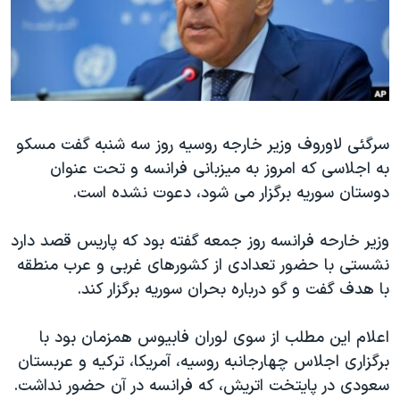
دنبال کنید
مستندها
فرهنگ و زندگی
حقوق شهروندی
انتخابات ریاست جمهوری آمریکا ۲۰۲۴
اقتصادی
حمله جمهوری اسلامی به اسرائیل
رمز مهسا
علم و فناوری
زبانهای مختلف
سرگئی لاوروف وزیر خارجه روسیه روز سه شنبه گفت مسکو
اسرائیل در جنگ
ورزش زنان در ایران
به اجلاسی که امروز به میزبانی فرانسه و تحت عنوان
گالری عکس
اعتراضات زن، زندگی، آزادی
دوستان سوریه برگزار می شود، دعوت نشده است.
آرشیو پخش زنده
مجموعه مستندهای دادخواهی
وزیر خارحه فرانسه روز جمعه گفته بود که پاریس قصد دارد
تریبونال مردمی آبان ۹۸
نشستی با حضور تعدادی از کشورهای غربی و عرب منطقه
دادگاه حمید نوری
با هدف گفت و گو درباره بحران سوریه برگزار کند.
چهل سال گروگان‌گیری
اعلام این مطلب از سوی لوران فابیوس همزمان بود با
قانون شفافیت دارائی کادر رهبری ایران
برگزاری اجلاس چهارجانبه روسیه، آمریکا، ترکیه و عربستان
اعتراضات مردمی آبان ۹۸
سعودی در پایتخت اتریش، که فرانسه در آن حضور نداشت.