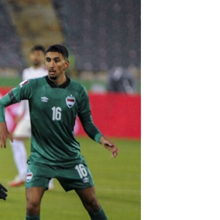
مستندها
فرهنگ و زندگی
حقوق شهروندی
انتخابات ریاست جمهوری آمریکا ۲۰۲۴
اقتصادی
حمله جمهوری اسلامی به اسرائیل
رمز مهسا
علم و فناوری
اسرائیل در جنگ
ورزش زنان در ایران
گالری عکس
اعتراضات زن، زندگی، آزادی
آرشیو پخش زنده
مجموعه مستندهای دادخواهی
تریبونال مردمی آبان ۹۸
دادگاه حمید نوری
چهل سال گروگان‌گیری
قانون شفافیت دارائی کادر رهبری ایران
اعتراضات مردمی آبان ۹۸
اسرائیل در جنگ