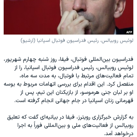
دنبال کنید
مستندها
فرهنگ و زندگی
حقوق شهروندی
انتخابات ریاست جمهوری آمریکا ۲۰۲۴
اقتصادی
حمله جمهوری اسلامی به اسرائیل
رمز مهسا
علم و فناوری
لوئیس روبیالس، رئیس فدراسیون فوتبال اسپانیا (ارشیو)
زبانهای مختلف
اسرائیل در جنگ
ورزش زنان در ایران
فدراسیون بین‌المللی فوتبال، فیفا، روز شنبه چهارم شهریور،
گالری عکس
اعتراضات زن، زندگی، آزادی
لوئیس روبیالس، رئیس فدراسیون فوتبال اسپانیا، را از
آرشیو پخش زنده
مجموعه مستندهای دادخواهی
تمام فعالیت‌های مرتبط با فوتبال، به مدت سه ماه،
منفصل کرد. این اقدام برای بررسی اتهامات مربوط به بوسه
تریبونال مردمی آبان ۹۸
او بر لبان جنی هرموسو، از بازیکنان این تیم، پس از
دادگاه حمید نوری
قهرمانی زنان اسپانیا در جام جهانی انجام گرفته است.
چهل سال گروگان‌گیری
به گزارش خبرگزاری رویترز، فیفا در بیانیه‌ای گفت که تعلیق
قانون شفافیت دارائی کادر رهبری ایران
روبیالس از فعالیت‌های ملی و بین‌المللی فوراً به اجرا
اعتراضات مردمی آبان ۹۸
درخواهد آمد.