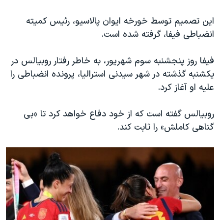
اسرائیل در جنگ
این تصمیم توسط خورخه ایوان پالاسیو، رئیس کمیته
نرگس محمدی برنده جایزه نوبل صلح
انضباطی فیفا، گرفته شده است.
همایش محافظه‌کاران آمریکا «سی‌پک»
صفحه‌های ویژه
فیفا روز پنجشنبه سوم شهریور، به خاطر رفتار روبیالس در
یکشنبه گذشته در شهر سیدنی استرالیا، پرونده انضباطی‌ را
سفر پرزیدنت ترامپ به چین
علیه او آغاز کرد.
روبیالس گفته است که از خود دفاع خواهد کرد تا «بی
گناهی کاملش» را ثابت کند.