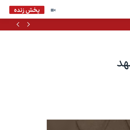
پخش زنده
قبلی
بعدی
هد