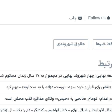
Follow us
چاپ
ط خبرها
حقوق شهروندی
تبط
یی؛ چهار شهروند بهایی در مجموع به ۲۰ سال زندان محکوم شدند
 «نقض رای قبلی» خود سهند نورمحمدزاده را به «محاربه» متهم کرد
 اعدام» توماج صالحی به «حبس»؛ وکلای مدافع: کذب محض است
نظر آذربایجان شرقی برای مختار ابراهیمی، کنشگر مدنی: یک سال زندان