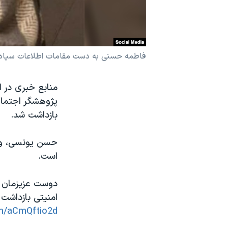
نرگس محمدی برنده جایزه نوبل صلح
همایش محافظه‌کاران آمریکا «سی‌پک»
صفحه‌های ویژه
فاطمه حسنی به دست مقامات اطلاعات سپاه 
سفر پرزیدنت ترامپ به چین
پژوهشگر اجتماع
بازداشت شد.
حسن یونسی، وکی
است.
دوست عزیزمان 
امنیتی بازداشت
om/aCmQftio2d