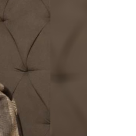
مستندها
فرهنگ و زندگی
حقوق شهروندی
انتخابات ریاست جمهوری آمریکا ۲۰۲۴
اقتصادی
حمله جمهوری اسلامی به اسرائیل
رمز مهسا
علم و فناوری
اسرائیل در جنگ
ورزش زنان در ایران
گالری عکس
اعتراضات زن، زندگی، آزادی
آرشیو پخش زنده
مجموعه مستندهای دادخواهی
تریبونال مردمی آبان ۹۸
دادگاه حمید نوری
چهل سال گروگان‌گیری
قانون شفافیت دارائی کادر رهبری ایران
اعتراضات مردمی آبان ۹۸
اسرائیل در جنگ