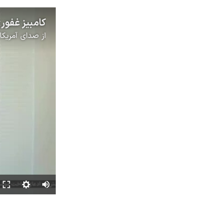
از
صدای آمریکا