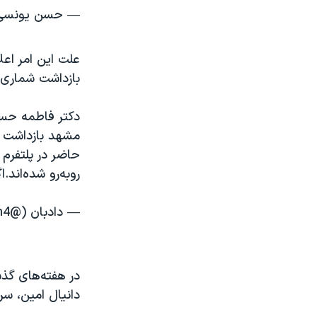
— حسن یونسی (@26695572
علت این امر اعل
بازداشت شماری ا
دکتر فاطمه حسن
مشهد بازداشت شد
حاضر در پلتفرم 
روبه‌رو شده‌اند
— دادبان (@dadban4)
در هفته‌های گذ
دانیال امین، سر