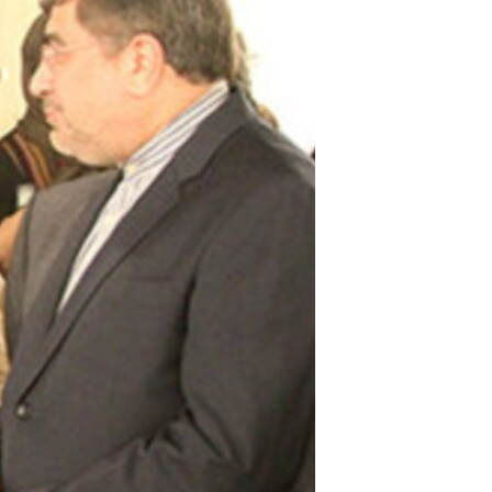
مستندها
فرهنگ و زندگی
حقوق شهروندی
انتخابات ریاست جمهوری آمریکا ۲۰۲۴
اقتصادی
حمله جمهوری اسلامی به اسرائیل
رمز مهسا
علم و فناوری
اسرائیل در جنگ
ورزش زنان در ایران
گالری عکس
اعتراضات زن، زندگی، آزادی
آرشیو پخش زنده
مجموعه مستندهای دادخواهی
تریبونال مردمی آبان ۹۸
دادگاه حمید نوری
چهل سال گروگان‌گیری
قانون شفافیت دارائی کادر رهبری ایران
اعتراضات مردمی آبان ۹۸
اسرائیل در جنگ