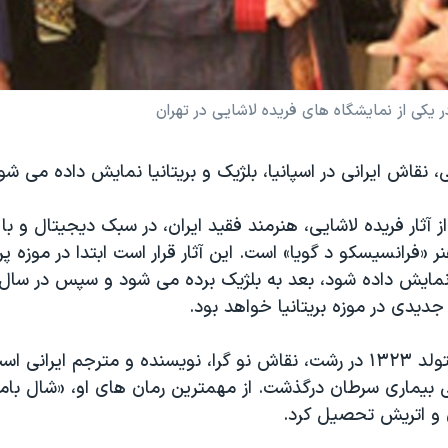
 یکی از نمایشگاه های فریده لاشایی در تهران
ی، نقاش ایرانی در اسپانیا، بلژیک و بریتانیا نمایش داده می شو
آثار فریده لاشایی، هنرمند فقید ایران، در سبک دیجیتال و ب
نر «فرانسیسکو د گویا» است. این آثار قرار است ابتدا در موزه پر
دیدی در موزه بریتانیا خواهد بود.
فریده لاشایی متولد ۱۳۲۳ در رشت، نقاش نو گرا، نویسنده و مترجم ایران
۱۳ در پی بیماری سرطان درگذشت. از مهمترین رمان های او، «شال با
ن و اتریش تحصیل کرد.