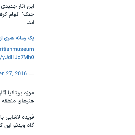
این آثار جدیدی 
اند.
یک رسانه هنری از 
ritishmuseum
om/yJdHJc7Mh0
r 27, 2016
— The Art Newspaper (@TheArtNewspaper)
هنرهای منطقه خا
فریده لاشایی ب
گاه ویدئو این ک