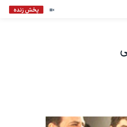
پخش زنده
ی