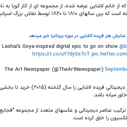
که از خانم لاشایی عرضه شده، از مجموعه ای از آثار گویا به نا
جنگ" الهام گرفته است که بین سالهای ۱۸۱۰ تا ۱۸۲۰ توسط
نمایش هنر فریده لاشایی در موزه بریتانیا خبر میدهد
 Lashai’s Goya-inspired digital epic to go on show
@b
https://t.co/uY7dySe7cT
pic.twitter.c
Septembe
موزه بریتانیا آثار دیجیتالی فریده لاشایی را سال گذشته
ور میانه باشد.
ا ترکیب عناصر دیجیتالی و عکسهای متعدد از مجموعه "فجایع
لکسیون را خلق کرده است.