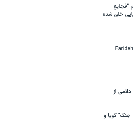
م "فجایع
 نقاش بزرگ اسپانیایی خلق شده
Farideh
 (۲۰۱۵) خرید تا بخشی دائمی از
 جنگ" گویا و