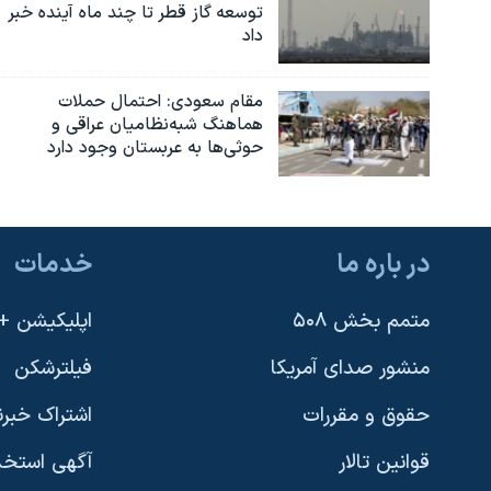
توسعه گاز قطر تا چند ماه آینده خبر
داد
مقام سعودی: احتمال حملات
هماهنگ شبه‌نظامیان عراقی و
حوثی‌ها به عربستان وجود دارد
در باره ما
خدمات
متمم بخش ۵۰۸
اپلیکیشن +VOA
منشور صدای آمریکا
فیلترشکن
حقوق و مقررات
اشتراک خبرن
قوانین تالار
آگهی استخد