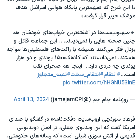
با این شرح که «مهمترین پایگاه هوایی اسرائیل هدف
موشک خیبر قرار گرفت.»
🔸صهیونیست‌ها در آشفته‌ترین خواب‌های خودشان هم
چنین صحنه هایی را نمی‌دیدند.... این جماعت قاتل و
بزدل فکر می‌کنند همیشه با راکت‌های فلسطینی‌ها مواجه
هستند، نمی‌دانستند که کلاهک۱۵۰۰ پوندی و دو هزار
پوندی چه دردی دارد... اینجا هم صحرای نقب
است...
#انتقام
#انتقام_سخت
#تنبیه_متجاوز
pic.twitter.com/hHGNU53InE
— روزنامه جام جم (@jamejamCPI)
April 13, 2024
فرهاد سوزنچی ازوب‌سایت «فکت‌نامه» در گفتگو با صدای
امریکا گفت که این ویدیوی جعلی، در اصل «ویدیویی
قدیمی از آتش سوزی شیلی است» که رسانه‌های حکومتی،