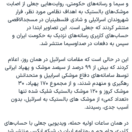
اسرائیل در جنگ
و سیما و رسانه‌های حکومتی، روایت‌هایی جعلی از اصابت
موشک‌های بالستیک به اهداف نظامی مورد نظر، فرار
نرگس محمدی برنده جایزه نوبل صلح
شهروندان اسرائیلی و شادی فلسطینیان در مسجدالاقصی
همایش محافظه‌کاران آمریکا «سی‌پک»
منتشر کردند که جعلی است. این تصاویر ابتدا در
صفحه‌های ویژه
حساب‌های کاربری رسانه‌های نزدیک به حکومت ایران و
سپس به دفعات در صداوسیما منتشر شد.
سفر پرزیدنت ترامپ به چین
این در حالی است که مقامات اسرائیل در همان روز، اعلام
کردند که بیش از ۹۹ درصد از سیصد موشک و پهپاد ایرانی
توسط سامانه‌های دفاع موشکی اسراییل و متحدانش
رهگیری و منهدم شدند، و از مجموع ۱۷۰ پهپاد، ۳۰
موشک کروز و ۱۲۰ موشک بالستیک شلیک شده تنها
«تعداد کمی» از موشک های بالستیک به اسرائیل، بدون
آسیب جدی، رسیدند.
در همان ساعات اولیه حمله، ویدیویی جعلی با حساب‌های
کاربری جام جم و روزنامه ایران در شبکه ایکس منتشر شد