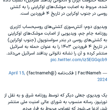
حمله حکومت ایران و «ناتوانی پدافند اسرائیل» نسبت داده
شده، مربوط به اصابت موشک‌های اوکراینی را به کشتی
روسی در جنوب اوکراین در تاریخ ۴ فروردین است.
ویدیوی دوم: آتش‌سوزی کشتی‌های روسیحساب کاربری
روزنامه جام جم، ویدیویی از اصابت موشک‌های اوکراینی
به کشتی‌های روسی در بندر سواستوپول (جنوب اوکراین)
در تاریخ ۴ فروردین ۱۴۰۳ را به عنوان حمله به اسرائیل
منتشر کرده و آن را نشانه ناتوانی پدافند اسرائیل می‌داند.
pic.twitter.com/iz5EGGqcb9
— FactNameh | فکت‌نامه (@factnameh)
April 15,
2024
یک ویدیوی جعلی دیگر که توسط روزنامه شرق و به نقل از
نورنیوز، رسانه منسوب به شورای عالی امنیت ملی منتشر
شد، ادعا می‌شود که تصاویر مربوط به فرار مردم