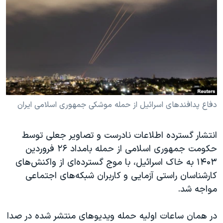
دنبال کنید
مستندها
فرهنگ و زندگی
حقوق شهروندی
انتخابات ریاست جمهوری آمریکا ۲۰۲۴
اقتصادی
حمله جمهوری اسلامی به اسرائیل
رمز مهسا
علم و فناوری
زبانهای مختلف
اسرائیل در جنگ
ورزش زنان در ایران
گالری عکس
اعتراضات زن، زندگی، آزادی
دفاع پدافندهای اسرائیل از حمله موشکی جمهوری اسلامی ایران
آرشیو پخش زنده
مجموعه مستندهای دادخواهی
انتشار گسترده اطلاعات نادرست و تصاویر جعلی توسط
تریبونال مردمی آبان ۹۸
حکومت جمهوری اسلامی از حمله بامداد ۲۶ فروردین
دادگاه حمید نوری
۱۴۰۳ به خاک اسرائیل، با موج گسترده‌ای از واکنش‌های
چهل سال گروگان‌گیری
کارشناسان راستی آزمایی و کاربران شبکه‌های اجتماعی
مواجه شد.
قانون شفافیت دارائی کادر رهبری ایران
اعتراضات مردمی آبان ۹۸
در همان ساعات اولیه حمله ویدیوهای منتشر شده در صدا