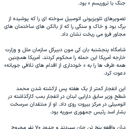
اسرائیل در جنگ
جنگ با تروریسم » بود.
نرگس محمدی برنده جایزه نوبل صلح
تصویرهای تلویزیونی اتومبیل سوخته ای را که پوشیده از
همایش محافظه‌کاران آمریکا «سی‌پک»
برگ بود و خاک و سنگی را که از بالکن های ساختمان های
صفحه‌های ویژه
مجاور فرو می ریخت نشان داد.
سفر پرزیدنت ترامپ به چین
شامگاه پنجشنبه بان کی مون دبیرکل سازمان ملل و وزارت
خارجه آمریکا این حمله را محکوم کردند. آمریکا همچنین
همه طرف ها را به « خودداری از اقدام های تلافی جویانه»
دعوت کرد.
این انفجار کمتر از یک هفته پس ازکشته شدن محمد
شطح وزیر سابق دارایی لبنان در انفجار بمب کارگذاشته در
اتومبیلی در مرکز بیروت روی داد. او از منتقدان سرسخت
بشار اسد رئیس جمهوری سوریه بود.
درآن واقعه پنج تن جان سپردند و حدود ۷۰ نفر مجروح