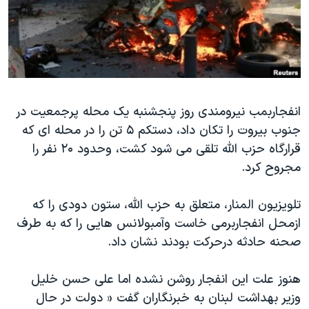
دنبال کنید
مستندها
فرهنگ و زندگی
حقوق شهروندی
انتخابات ریاست جمهوری آمریکا ۲۰۲۴
اقتصادی
حمله جمهوری اسلامی به اسرائیل
رمز مهسا
علم و فناوری
زبانهای مختلف
انفجاربمب نیرومندی روز پنجشنبه یک محله پرجمعیت در
اسرائیل در جنگ
ورزش زنان در ایران
جنوب بیروت را تکان داد، دستکم ۵ تن را در محله ای که
گالری عکس
اعتراضات زن، زندگی، آزادی
قرارگاه حزب الله تلقی می شود کشت، وحدود ۲۰ نفر را
آرشیو پخش زنده
مجموعه مستندهای دادخواهی
مجروح کرد.
تریبونال مردمی آبان ۹۸
تلویزیون المنار، متعلق به حزب الله، ستون دودی را که
دادگاه حمید نوری
ازمحل انفجاربرمی خاست وآمبولانس هایی را که به طرف
چهل سال گروگان‌گیری
صحنه حادثه درحرکت بودند نشان داد.
قانون شفافیت دارائی کادر رهبری ایران
هنوز علت این انفجار روشن نشده اما علی حسن خلیل
اعتراضات مردمی آبان ۹۸
وزیر بهداشت لبنان به خبرنگاران گفت « دولت در حال