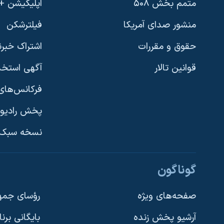
متمم بخش ۵۰۸
اپلیکیشن +VOA
منشور صدای آمریکا
فیلترشکن
حقوق و مقررات
اشتراک خبرن
قوانین تالار
آگهی استخد
فرکانس‌های 
پخش رادیو
یادگیری زبان انگلیسی
نسخه سبک 
دنبال کنید
گوناگون
صفحه‌های ویژه
رؤسای جمهو
آرشیو پخش زنده
بایگانی برن