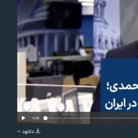
No m
0:00
دانلود
EMBED