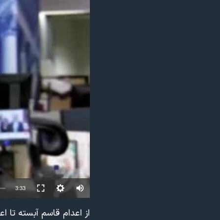
مستندها
فرهنگ و زندگی
حقوق شهروندی
انتخابات ریاست جمهوری آمریکا ۲۰۲۴
اقتصادی
حمله جمهوری اسلامی به اسرائیل
رمز مهسا
علم و فناوری
اسرائیل در جنگ
ورزش زنان در ایران
گالری عکس
اعتراضات زن، زندگی، آزادی
آرشیو پخش زنده
مجموعه مستندهای دادخواهی
تریبونال مردمی آبان ۹۸
دادگاه حمید نوری
چهل سال گروگان‌گیری
قانون شفافیت دارائی کادر رهبری ایران
3:33
اعتراضات مردمی آبان ۹۸
از اعدام قاسم آبسته تا
اسرائیل در جنگ