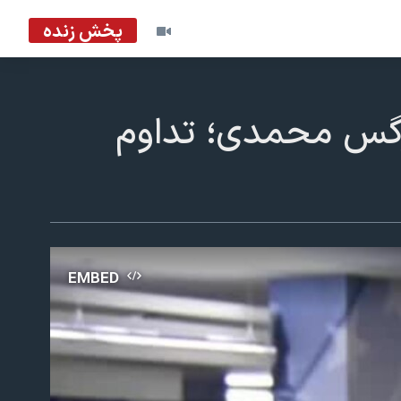
پخش زنده
نرگس محمدی؛ تداوم
EMBED