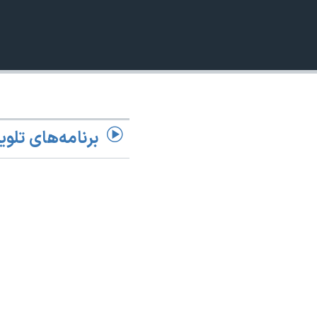
نرگس محمدی برنده جایزه نوبل صلح
همایش محافظه‌کاران آمریکا «سی‌پک»
صفحه‌های ویژه
سفر پرزیدنت ترامپ به چین
برنامه‌های تلوی