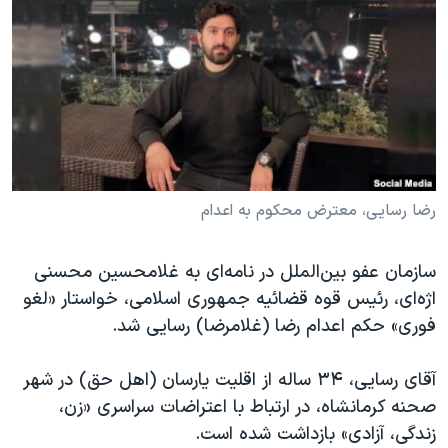
دنبال کنید
مستندها
فرهنگ و زندگی
حقوق شهروندی
انتخابات ریاست جمهوری آمریکا ۲۰۲۴
اقتصادی
حمله جمهوری اسلامی به اسرائیل
رمز مهسا
علم و فناوری
زبانهای مختلف
اسرائیل در جنگ
ورزش زنان در ایران
گالری عکس
اعتراضات زن، زندگی، آزادی
رضا رسایی، معترض محکوم به اعدام
آرشیو پخش زنده
مجموعه مستندهای دادخواهی
سازمان عفو بین‌الملل در نامه‌ای به غلامحسین محسنی
تریبونال مردمی آبان ۹۸
اژه‌ای، رئیس قوه قضائیه جمهوری اسلامی، خواستار «لغو
دادگاه حمید نوری
فوری» حکم اعدام رضا (غلامرضا) رسایی شد.
چهل سال گروگان‌گیری
آقای رسایی، ۳۴ ساله از اقلیت یارسان (اهل حق) در شهر
قانون شفافیت دارائی کادر رهبری ایران
صحنه کرمانشاه، در ارتباط با اعتراضات سراسری «زن،
اعتراضات مردمی آبان ۹۸
زندگی، آزادی» بازداشت شده است.