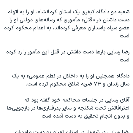
اسرائیل در جنگ
شعبه دو دادگاه کیفری یک استان کرمانشاه، او را به اتهام
نرگس محمدی برنده جایزه نوبل صلح
دست داشتن در «قتل» مأموری که رسانه‌های دولتی او را
همایش محافظه‌کاران آمریکا «سی‌پک»
عضو سپاه پاسداران معرفی کرده‌اند، به اعدام محکوم کرده
صفحه‌های ویژه
است.
سفر پرزیدنت ترامپ به چین
رضا رسایی بارها دست داشتن در قتل این مأمور را رد کرده
است.
دادگاه همچنین او را به «اخلال در نظم عمومی» به یک
سال زندان و ۷۴ ضربه شلاق محکوم کرده است.
آقای رسایی در جلسات محاکمه خود گفته بود که
اعترافاتش تحت شکنجه و سایر بدرفتاری‌ها در بازجویی‌ها
و بدون انجام تحقیق به دست آمده است.
رضا رسایی در شهریار در استان تهران به دست ماموران