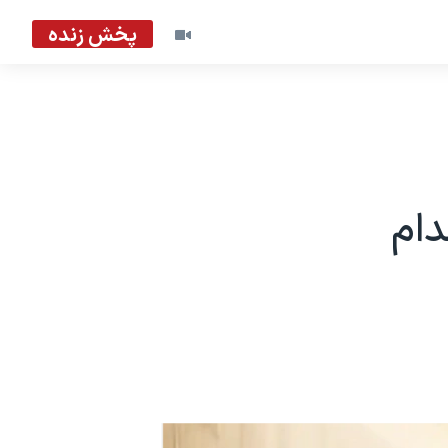
پخش زنده
دام