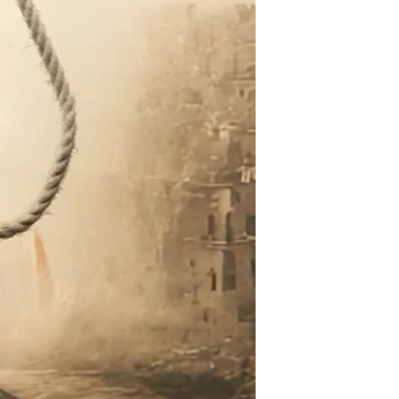
مستندها
فرهنگ و زندگی
حقوق شهروندی
انتخابات ریاست جمهوری آمریکا ۲۰۲۴
اقتصادی
حمله جمهوری اسلامی به اسرائیل
رمز مهسا
علم و فناوری
اسرائیل در جنگ
ورزش زنان در ایران
گالری عکس
اعتراضات زن، زندگی، آزادی
آرشیو پخش زنده
مجموعه مستندهای دادخواهی
تریبونال مردمی آبان ۹۸
دادگاه حمید نوری
چهل سال گروگان‌گیری
قانون شفافیت دارائی کادر رهبری ایران
اعتراضات مردمی آبان ۹۸
اسرائیل در جنگ