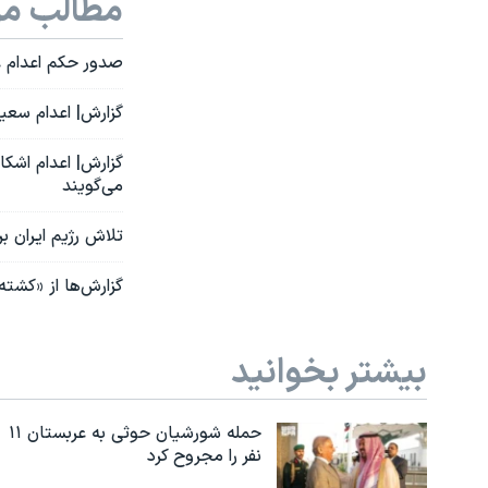
مطالب مر
صدور حکم اعدام ع
گزارش| اعدام سعید داودی؛ او
گزارش| اعدام اشک
می‌گویند
تلاش رژیم ایران 
گزارش‌ها از «کشت
بیشتر بخوانید
حمله شورشیان حوثی به عربستان ۱۱
نفر را مجروح کرد