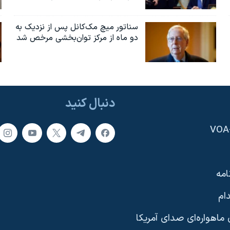
سناتور میچ مک‌کانل پس از نزدیک به
دو ماه از مرکز توان‌بخشی مرخص شد
دنبال کنید
امه
ام
ماهواره‌ای صدای آمریکا