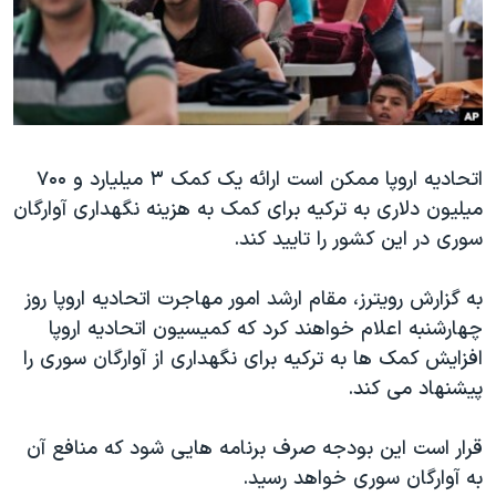
دنبال کنید
مستندها
فرهنگ و زندگی
حقوق شهروندی
انتخابات ریاست جمهوری آمریکا ۲۰۲۴
اقتصادی
حمله جمهوری اسلامی به اسرائیل
رمز مهسا
علم و فناوری
زبانهای مختلف
اتحادیه اروپا ممکن است ارائه یک کمک ۳ میلیارد و ۷۰۰
اسرائیل در جنگ
ورزش زنان در ایران
میلیون دلاری به ترکیه برای کمک به هزینه نگهداری آوارگان
گالری عکس
اعتراضات زن، زندگی، آزادی
سوری در این کشور را تایید کند.
آرشیو پخش زنده
مجموعه مستندهای دادخواهی
به گزارش رویترز، مقام ارشد امور مهاجرت اتحادیه اروپا روز
تریبونال مردمی آبان ۹۸
چهارشنبه اعلام خواهند کرد که کمیسیون اتحادیه اروپا
دادگاه حمید نوری
افزایش کمک ها به ترکیه برای نگهداری از آوارگان سوری را
چهل سال گروگان‌گیری
پیشنهاد می کند.
قانون شفافیت دارائی کادر رهبری ایران
قرار است این بودجه صرف برنامه هایی شود که منافع آن
اعتراضات مردمی آبان ۹۸
به آوارگان سوری خواهد رسید.