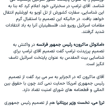
اسرائیل در جنگ
شناسد. آقای ترامپ در سخنرانی خود اعلام کرد که بنا به
نرگس محمدی برنده جایزه نوبل صلح
این شناسایی، سفارت کشورش از تل آویو به اورشلیم انتقال
خواهد یافت. در حالیکه این تصمیم با استقبال گرم
همایش محافظه‌کاران آمریکا «سی‌پک»
مقامات اسرائیل روبرو شد، فلسطینیان آنرا به باد انتقادات
صفحه‌های ویژه
شدید گرفتند.
سفر پرزیدنت ترامپ به چین
«امانوئل ماکرون» رئیس جمهور فرانسه
در واکنش به
تصمیم پرزیدنت ترامپ گفت تصمیم آقای ترامپ برای
شناسایی بیت المقدس به عنوان پایتخت اسرائیل تاسف
انگیز است.
آقای ماکرون که در الجزایر به سر می برد گفت از تصمیم
رئیس جمهوری آمریکا حمایت نمی کند چون با حقوق بین
المللی و قطعنامه های شورای امنیت تضاد دارد.
ترزا می، نخست وزیر بریتانیا
هم از تصمیم رئیس جمهوری