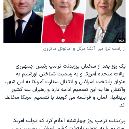
دنبال کنید
مستندها
فرهنگ و زندگی
حقوق شهروندی
انتخابات ریاست جمهوری آمریکا ۲۰۲۴
اقتصادی
حمله جمهوری اسلامی به اسرائیل
رمز مهسا
علم و فناوری
زبانهای مختلف
اسرائیل در جنگ
ورزش زنان در ایران
از راست ترزا می، آنگلا مرکل و امانوئل ماکرون
گالری عکس
اعتراضات زن، زندگی، آزادی
یک روز بعد از سخنان پرزیدنت ترامپ رئیس جمهوری
آرشیو پخش زنده
مجموعه مستندهای دادخواهی
ایالات متحده آمریکا و به رسمیت شناختن اورشلیم به
تریبونال مردمی آبان ۹۸
عنوان پایتخت اسرائیل و انتقال سفارت آمریکا به این شهر،
واکنش ها به این تصمیم ادامه دارد و رهبران سه کشور
دادگاه حمید نوری
بریتانیا، آلمان و فرانسه می گویند با تصمیم آمریکا مخالف
چهل سال گروگان‌گیری
اند.
قانون شفافیت دارائی کادر رهبری ایران
پرزیدنت ترامپ روز چهارشنبه اعلام کرد که دولت آمریکا
اعتراضات مردمی آبان ۹۸
اورشلیم را به عنوان پایتخت کشور اسرائیل برسمیت می