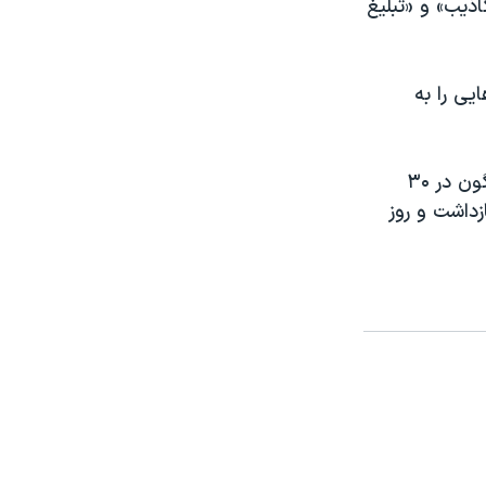
اذیب» و «تبلیغ
ی را به
آداپ اشاره کرد که آقای احمدی در ارتباط با اعتراضات کارگران معدن مس سونگون در ۳۰
داشت و روز