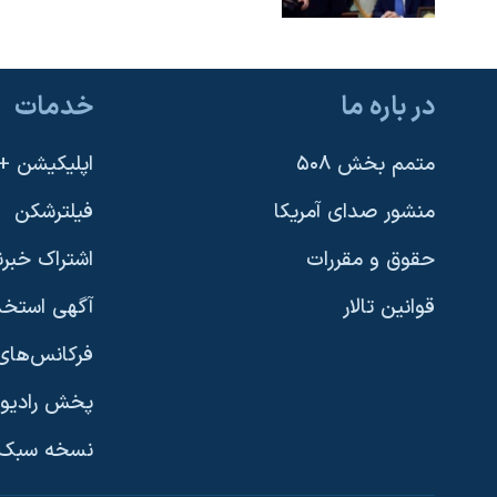
در باره ما
خدمات
متمم بخش ۵۰۸
اپلیکیشن +VOA
منشور صدای آمریکا
فیلترشکن
حقوق و مقررات
اشتراک خبرن
قوانین تالار
آگهی استخد
فرکانس‌های 
پخش رادیو
یادگیری زبان انگلیسی
نسخه سبک 