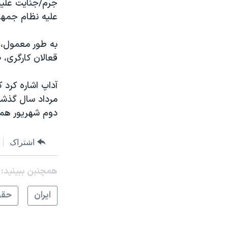
جرم/جنایت علیه 
علیه نظام جمهو
به طور معمول، 
قعالان کارگری، 
مرداد سال گذشت
دوم شهریور همان سال با تود
اشتراک
همچنبن ببینید:
ايران
حقو