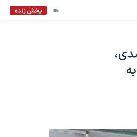
پخش زنده
احمدی،
به