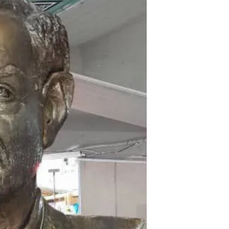
مستندها
فرهنگ و زندگی
حقوق شهروندی
انتخابات ریاست جمهوری آمریکا ۲۰۲۴
اقتصادی
حمله جمهوری اسلامی به اسرائیل
رمز مهسا
علم و فناوری
اسرائیل در جنگ
ورزش زنان در ایران
گالری عکس
اعتراضات زن، زندگی، آزادی
آرشیو پخش زنده
مجموعه مستندهای دادخواهی
تریبونال مردمی آبان ۹۸
دادگاه حمید نوری
چهل سال گروگان‌گیری
قانون شفافیت دارائی کادر رهبری ایران
اعتراضات مردمی آبان ۹۸
اسرائیل در جنگ