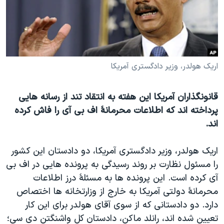
دنبال کنید
مستندها
فرهنگ و زندگی
حقوق شهروندی
انتخابات ریاست جمهوری آمریکا ۲۰۲۴
اقتصادی
حمله جمهوری اسلامی به اسرائیل
رمز مهسا
علم و فناوری
اریک هولدر، وزیر دادگستری آمریکا
زبانهای مختلف
اسرائیل در جنگ
ورزش زنان در ایران
قانونگذاران آمریکا این هفته به انتقاد تند از رسانه هایی
گالری عکس
اعتراضات زن، زندگی، آزادی
پرداخته اند که اطلاعات محرمانۀ اف بی آی را فاش کرده
آرشیو پخش زنده
مجموعه مستندهای دادخواهی
اند.
تریبونال مردمی آبان ۹۸
اریک هولدر، وزیر دادگستری آمریکا، دو دادستان این کشور
دادگاه حمید نوری
را مسئول نظارت بر روند رسیدگی به پرونده هایی در اف بی
چهل سال گروگان‌گیری
آی کرده است. این پرونده ها به مسئلۀ درز اطلاعات
محرمانۀ دولتی آمریکا به خارج از وزارتخانه ها اختصاص
قانون شفافیت دارائی کادر رهبری ایران
دارد. دو دادستانی که از سوی آقای هولدر برای این کار
اعتراضات مردمی آبان ۹۸
تعیین شده اند، رانلد ماکن، دادستان کل واشنگتن دی سی؛