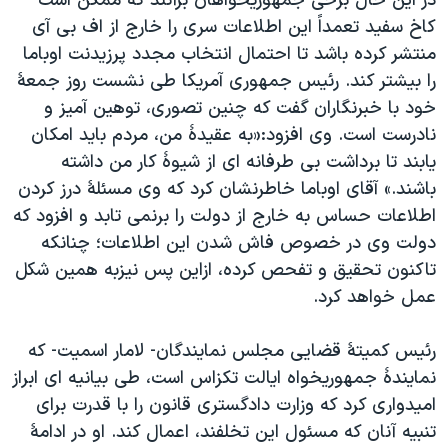
در این حال برخی جمهوریخواهان برآنند که ممکن است
کاخ سفید تعمداً این اطلاعات سری را خارج از اف بی آی
منتشر کرده باشد تا احتمال انتخاب مجدد پرزیدنت اوباما
را بیشتر کند. رئیس جمهوری آمریکا طی نشست روز جمعۀ
خود با خبرنگاران گفت که چنین تصوری، توهین آمیز و
نادرست است. وی افزود:«به عقیدۀ من، مردم باید امکان
یابند تا برداشت بی طرفانه ای از شیوۀ کار من داشته
باشند.» آقای اوباما خاطرنشان کرد که وی مسئلۀ درز کردن
اطلاعات حساس به خارج از دولت را برنمی تابد و افزود که
دولت وی در خصوص فاش شدن این اطلاعات؛ چنانکه
تاکنون تحقیق و تفحص کرده، ازاین پس نیزبه همین شکل
عمل خواهد کرد.
رئیس کمیتۀ قضایی مجلس نمایندگان- لامار اسمیت- که
نمایندۀ جمهوریخواه ایالت تکزاس است، طی بیانیه ای ابراز
امیدواری کرد که وزارت دادگستری قانون را با قدرت برای
تنبیه آنان که مسئول این تخلفند، اعمال کند. او در ادامۀ