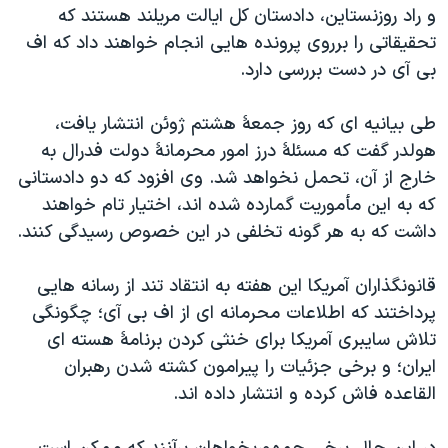
اسرائیل در جنگ
و راد روزنستاین، دادستان کل ایالت مریلند هستند که
تحقیقاتی را برروی پرونده هایی انجام خواهند داد که اف
نرگس محمدی برنده جایزه نوبل صلح
بی آی در دست بررسی دارد.
همایش محافظه‌کاران آمریکا «سی‌پک»
صفحه‌های ویژه
طی بیانیه ای که روز جمعۀ هشتم ژوئن انتشار یافت،
هولدر گفت که مسئلۀ درز امور محرمانۀ دولت فدرال به
سفر پرزیدنت ترامپ به چین
خارج از آن، تحمل نخواهد شد. وی افزود که دو دادستانی
که به این مأموریت گمارده شده اند، اختیار تام خواهند
داشت که به هر گونه تخلفی در این خصوص رسیدگی کنند.
قانونگذاران آمریکا این هفته به انتقاد تند از رسانه هایی
پرداختند که اطلاعات محرمانه ای از اف بی آی؛ چگونگی
تلاش سایبری آمریکا برای خنثی کردن برنامۀ هسته ای
ایران؛ و برخی جزئیات را پیرامون کشته شدن رهبران
القاعده فاش کرده و انتشار داده اند.