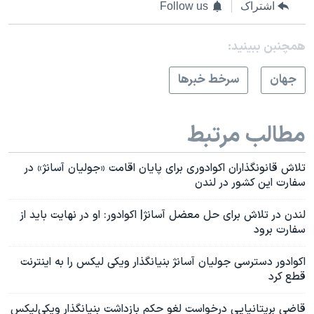
اشتراک
Follow us
همچنبن ببینید:
جهان
سرخط خبرها
مطالب مرتبط
تلاش قانونگذاران اکوادوری برای پایان اقامت «جولیان آسانژ» در
سفارت این کشور در لندن
لندن در تلاش برای حل معضل آسانژ| اکوادور: او در نهایت باید از
سفارت برود
اکوادور دسترسی جولیان آسانژ بنیانگذار ویکی لیکس را به اینترنت
قطع کرد
قاضی بریتانیایی درخواست لغو حکم بازداشت بنیانگذار ویکی‌لیکس