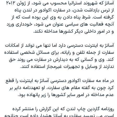
اسرائیل در جنگ
آسانژ که شهروند استرالیا محسوب می شود، از ژوئن ۲۰۱۲
از ترس بازداشت شدن، در سفارت اکوادور در لندن پناه
نرگس محمدی برنده جایزه نوبل صلح
گرفته است. شرط پناه دادن به وی این بوده است که از
همایش محافظه‌کاران آمریکا «سی‌پک»
آنچه فعالیت های سیاسی عنوان می شود، خودداری ورزد
صفحه‌های ویژه
و در امور داخلی دیگر کشورها مداخله نکند.
سفر پرزیدنت ترامپ به چین
آسانژ به اینترنت دسترسی دارد اما تنها می تواند از امکانات
سفارت از جمله تلفن و رایانه، برای مسائل شخصی استفاده
کند. وی و کسانی که به دیدارش در سفارت می روند حق
ندارند از وسایل و تجهیزات غیرمجاز استفاده کنند.
در ماه مه سفارت اکوادور دسترسی آسانژ به اینترنت را قطع
کرد چون به گفته مقام های سفارت، او تعهدنامه دایر بر
عدم مداخله در امور سایر کشورها را زیر پانهاده بود.
روزنامه گاردین چاپ لندن که این گزارش را منتشر کرده
است، می نویسد سفارت به آسانژ هشدار داده است چنانچه