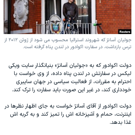
دنبال کنید
مستندها
فرهنگ و زندگی
حقوق شهروندی
انتخابات ریاست جمهوری آمریکا ۲۰۲۴
اقتصادی
حمله جمهوری اسلامی به اسرائیل
رمز مهسا
علم و فناوری
جولیان آسانژ که شهروند استرالیا محسوب می شود از ژوئن ۲۰۱۲ از
زبانهای مختلف
ترس بازداشت، در سفارت اکوادور در لندن پناه گرفته است.
اسرائیل در جنگ
ورزش زنان در ایران
گالری عکس
اعتراضات زن، زندگی، آزادی
دولت اکوادور که به «جولیان آسانژ» بنیانگذار سایت ویکی
آرشیو پخش زنده
مجموعه مستندهای دادخواهی
لیکس در سفارتش در لندن پناه داده، از وی خواست با
احترام به مقررات، از فعالیت سیاسی در جهان سایبری
تریبونال مردمی آبان ۹۸
خودداری کند، در غیر این صورت باید سفارت را ترک کند.
دادگاه حمید نوری
چهل سال گروگان‌گیری
دولت اکوادور از آقای آسانژ خواست به جای اظهار نظرها در
اینترنت، حمام و آشپزخانه اش را تمیز کند و به گربه اش
قانون شفافیت دارائی کادر رهبری ایران
غذا بدهد.
اعتراضات مردمی آبان ۹۸