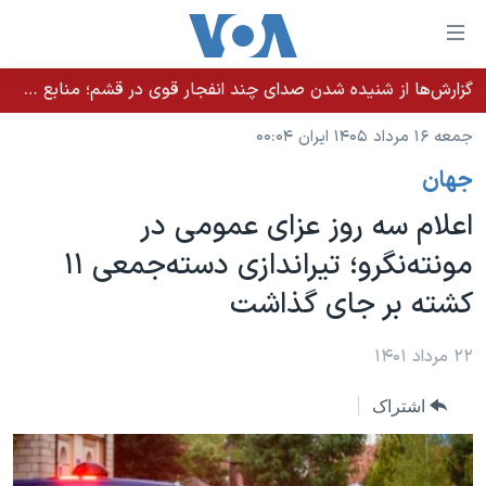
ینکهای
ابل
سترسی
گزارش‌ها از شنیده شدن صدای چند انفجار قوی در قشم؛ منابع حکومتی می‌گویند درگیری در تنگه هرمز بود
خانه
هش
جمعه ۱۶ مرداد ۱۴۰۵ ایران ۰۰:۰۴
نسخه سبک وب‌سایت
ه
جهان
حتوای
موضوع ها
صلی
اعلام سه روز عزای عمومی در
برنامه های تلویزیونی
ایران
هش
مونته‌نگرو؛ تیراندازی دسته‌جمعی ١١
جدول برنامه ها
ه
آمریکا
کشته بر جای گذاشت
فحه
صفحه‌های ویژه
جهان
صلی
فرکانس‌های صدای آمریکا
ورزشی
جام جهانی ۲۰۲۶
۲۲ مرداد ۱۴۰۱
هش
پخش رادیویی
ه
گزیده‌ها
عملیات خشم حماسی
اشتراک
ستجو
۲۵۰سالگی آمریکا
ویژه برنامه‌ها
یادگیری زبان انگلیسی
ویدیوها
بایگانی برنامه‌های تلویزیونی