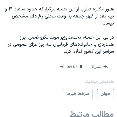
اسرائیل در جنگ
هنوز انگیزه ضارب از این حمله مرگبار که حدود ساعت ٣ و
نرگس محمدی برنده جایزه نوبل صلح
نیم بعد از ظهر جمعه به وقت محلی رخ داد، مشخص
همایش محافظه‌کاران آمریکا «سی‌پک»
نیست.
صفحه‌های ویژه
در پی این حمله، نخست‌وزیر مونته‌نگرو ضمن ابراز
سفر پرزیدنت ترامپ به چین
همدردی با خانواده‌های قربانیان سه روز عزای عمومی در
سراسر این کشور اعلام کرد.
اشتراک
Follow us
همچنبن ببینید:
جهان
سرخط خبرها
مطالب مرتبط