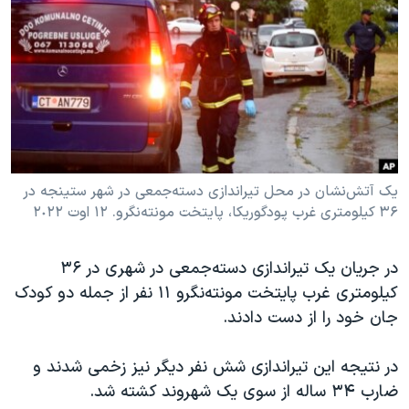
دنبال کنید
مستندها
فرهنگ و زندگی
حقوق شهروندی
انتخابات ریاست جمهوری آمریکا ۲۰۲۴
اقتصادی
حمله جمهوری اسلامی به اسرائیل
رمز مهسا
علم و فناوری
زبانهای مختلف
اسرائیل در جنگ
ورزش زنان در ایران
گالری عکس
اعتراضات زن، زندگی، آزادی
یک آتش‌نشان در محل تیراندازی دسته‌جمعی در شهر ستینجه در
۳۶ کیلومتری غرب پودگوریکا، پایتخت مونته‌نگرو. ١٢ اوت ٢٠٢٢
آرشیو پخش زنده
مجموعه مستندهای دادخواهی
تریبونال مردمی آبان ۹۸
در جریان یک تیراندازی دسته‌جمعی در شهری در ۳۶
دادگاه حمید نوری
کیلومتری غرب پایتخت مونته‌نگرو ١١ نفر از جمله دو کودک
چهل سال گروگان‌گیری
جان خود را از دست دادند.
قانون شفافیت دارائی کادر رهبری ایران
در نتیجه این تیراندازی شش نفر دیگر نیز زخمی شدند و
اعتراضات مردمی آبان ۹۸
ضارب ۳۴ ساله از سوی یک شهروند کشته شد.