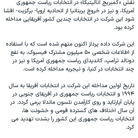
اسرائیل در جنگ
نقش «کمبریج آنالیتیکا» در انتخابات ریاست جمهوری
آمریکا، و نیز در خروج بریتانیا از اتحادیه اروپا- برگزیت- افشا
نرگس محمدی برنده جایزه نوبل صلح
شود این شرکت در انتخابات چندین کشور آفریقایی مداخله
همایش محافظه‌کاران آمریکا «سی‌پک»
کرده بود.
صفحه‌های ویژه
این شرکت داده پرداز اکنون متهم شده است که با استفاده
سفر پرزیدنت ترامپ به چین
از اطلاعات شخصی ۵۰ میلیون مشترک فیسبوک، به نفع
دونالد ترامپ، کاندیدای ریاست جمهوری آمریکا و نیز در
چند انتخابات در کنیا، و نیجریه مداخله کرده است.
تاریخ اولین مداخله این شرکت در انتخابات آفریقا به سال
۱۹۹۴ و انتخابات ریاست جمهوری در آفریقای جنوبی در
پایان آپارتاید و روی کارآمدن نلسون ماندلا برمی گردد. در
آن سال اختلاف های گسترده قومی و خشونت ها،
انتخابات ریاست جمهوری این کشور را بشدت تهدید می
کرد.