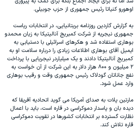
شد اما نه برای ایجاد اجماع بلکه برای کمک به پیروزی
اوهورو کنیاتا رئیس جمهوری از حزب جوبیلی.
به گزارش گاردین روزنامه بریتانیایی، در انتخابات ریاست
جمهوری نیجریه از شرکت کمبریج آنالیتیکا به زیان محمدو
بوهاری استفاده شد و هکرهای اسرائیلی با دستیابی به
ایمیل آقای بوهاری اطلاعات زیادی را درباره سلامت او به
کمبریج آنالیتیکا دادند و یک میلیاردر نیجریایی با پرداخت
۲ میلیون و ۸۰۰ هزار دلار به این شرکت از آن خواست به
نفع جاناتان گودلاک رئیس جمهوری وقت و رقیب بوهاری
وارد عمل شود.
مارتین پلات به صدای آمریکا می گوید اتحادیه آفریقا که
دیده بان و پاسدار دموکراسی در قاره است، باید با اعمال
نظارت گسترده بر انتخابات کشورها در تقویت دموکراسی
قاره تلاش کند.