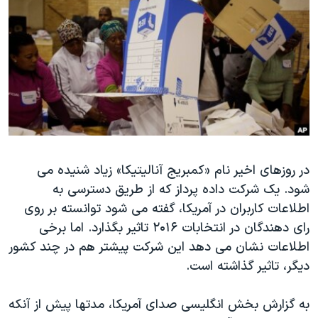
دنبال کنید
مستندها
فرهنگ و زندگی
حقوق شهروندی
انتخابات ریاست جمهوری آمریکا ۲۰۲۴
اقتصادی
حمله جمهوری اسلامی به اسرائیل
رمز مهسا
علم و فناوری
زبانهای مختلف
اسرائیل در جنگ
ورزش زنان در ایران
گالری عکس
اعتراضات زن، زندگی، آزادی
آرشیو پخش زنده
مجموعه مستندهای دادخواهی
در روزهای اخیر نام «کمبریج آنالیتیکا» زیاد شنیده می
شود. یک شرکت داده پرداز که از طریق دسترسی به
تریبونال مردمی آبان ۹۸
اطلاعات کاربران در آمریکا، گفته می شود توانسته بر روی
دادگاه حمید نوری
رای دهندگان در انتخابات ۲۰۱۶ تاثیر بگذارد. اما برخی
چهل سال گروگان‌گیری
اطلاعات نشان می دهد این شرکت پیشتر هم در چند کشور
دیگر، تاثیر گذاشته است.
قانون شفافیت دارائی کادر رهبری ایران
اعتراضات مردمی آبان ۹۸
به گزارش بخش انگلیسی صدای آمریکا، مدتها پیش از آنکه