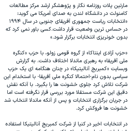
مارتین پلات روزنامه نگار و پژوهشگر ارشد مرکز مطالعات
کامنولث در دانشگاه لندن به صدای آمریکا می گوید:
«انتخابات ریاست جمهوری آفریقای جنوبی در سال ۱۹۹۴
در حساس ترین وضعیت قرار داشت.کسی باور نمی کرد که
بدون خونریزی انتخابات برگزار شود.»
«حزب آزادی اینتاکا» از گروه قومی زولو، با حزب «کنگره
ملی آفریقا» به رهبری ماندلا اختلاف داشت. به گزارش
وبسایت «کمبریج آنالیتیکا» در چنان هنگامه ای یک حزب
سیاسی بدون نام-احتمالا کنگره ملی آفریقا- با استخدام این
شرکت تلاش کرد جلوی خشونت ها را بگیرد. با آنکه نقش
دقیق این شرکت مستقلا مورد بررسی قرار نگرفته است اما
در جریان برگزاری انتخابات و پس از آنکه ماندلا انتخاب شد
خشونت ها فروکش کرد.
در انتخابات اخیر در کنیا از شرکت کمبریج آنالیتیکا استفاده