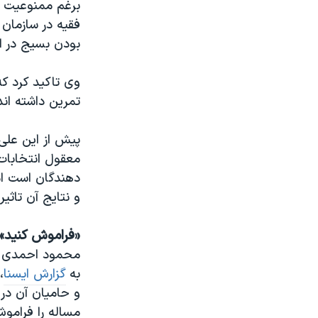
برغم ممنوعیت ف
فقیه در سازمان 
بودن بسیج در ا
وی تاکید کرد که
تمرین داشته اند
پیش از این علی
معقول انتخابات»
و نتایج آن تاثیر 
«فراموش کنید»
محمود احمدی نژ
به
گزارش ایسنا
،
و حامیان آن در
مساله را فراموش