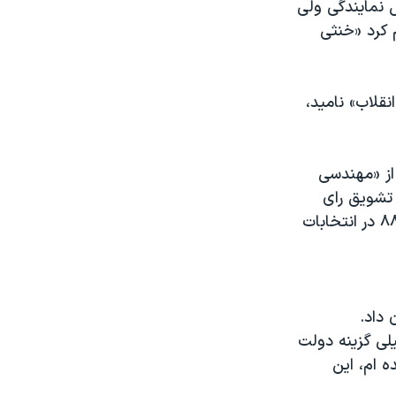
 نمایندگی ولی
 کرد «خنثی
نقلاب» نامید،
از «مهندسی
 تشویق رای
دهندگان است اما منتقدان دولت می گویند سپاه قصد دارد مانند سال ۸۴ و ۸۸ در انتخابات
داد.
یلی گزینه دولت
 ام، این