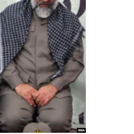
مستندها
فرهنگ و زندگی
حقوق شهروندی
انتخابات ریاست جمهوری آمریکا ۲۰۲۴
اقتصادی
حمله جمهوری اسلامی به اسرائیل
رمز مهسا
علم و فناوری
اسرائیل در جنگ
ورزش زنان در ایران
گالری عکس
اعتراضات زن، زندگی، آزادی
آرشیو پخش زنده
مجموعه مستندهای دادخواهی
تریبونال مردمی آبان ۹۸
دادگاه حمید نوری
چهل سال گروگان‌گیری
قانون شفافیت دارائی کادر رهبری ایران
اعتراضات مردمی آبان ۹۸
اسرائیل در جنگ