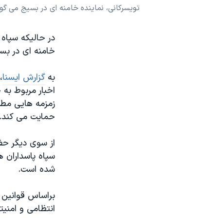
تویسرکانی، نماینده خامنه ای در بسیج می گو
نرگس محمدی برنده جایزه نوبل صلح
همایش محافظه‌کاران آمریکا «سی‌پک»
در حالیکه سپاه 
صفحه‌های ویژه
خامنه ای در بس
سفر پرزیدنت ترامپ به چین
به
گزارش ایسنا
،
اخبار مربوط به 
زمزمه هایی مطرح
حمایت می کند.
از سوی دیگر حض
سپاه پاسداران ه
شده است.
براساس قوانین 
انتظامی و امنی