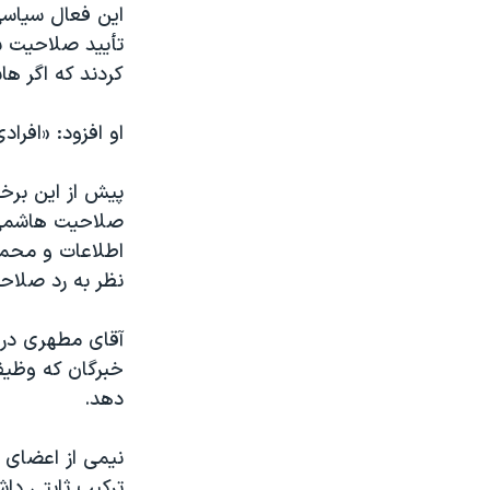
این فعال سیاس
تأیید صلاحیت ش
کردند که اگر ه
او افزود: «افر
پیش از این برخ
صلاحیت هاشمی ر
اطلاعات و محمد
نظر به رد صلاح
آقای مطهری در گ
خبرگان که وظیفه 
دهد.
نیمی از اعضای 
ترکیب ثابتی دا