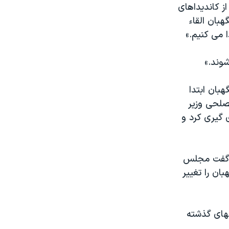
ز کاندیداهای
بان القاء
 می کنیم.»
وند.»
بان ابتدا
صلحی وزیر
 گیری کرد و
 و گفت مجلس
بان را تغییر
های گذشته