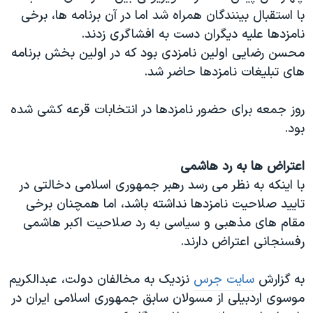
اسرائیل در جنگ
با استقبال بینندگان همراه شد اما در آن برنامه ها، برخی
نرگس محمدی برنده جایزه نوبل صلح
نامزدها علیه دیگران دست به افشاگری زدند.
محسن رضایی اولین نامزدی بود که در اولین بخش برنامه
همایش محافظه‌کاران آمریکا «سی‌پک»
های تبلیغات نامزدها حاضر شد.
صفحه‌های ویژه
سفر پرزیدنت ترامپ به چین
روز جمعه برای حضور نامزدها در انتخابات قرعه کشی شده
بود.
اعتراض ها به رد هاشمی
با اینکه به نظر می رسد رهبر جمهوری اسلامی دخالتی در
تایید صلاحیت نامزدها نداشته باشد، اما همچنان برخی
مقام های مذهبی و سیاسی به رد صلاحیت اکبر هاشمی
رفسنجانی اعتراض دارند.
به گزارش
سایت جرس
نزدیک به مخالفان دولت، عبدالکریم
موسوی اردبیلی از مسولان سابق جمهوری اسلامی ایران در