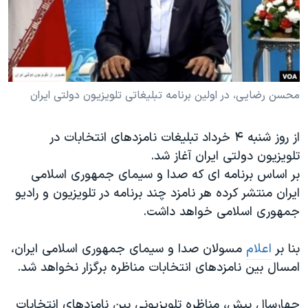
دنبال کنید
مستندها
فرهنگ و زندگی
حقوق شهروندی
انتخابات ریاست جمهوری آمریکا ۲۰۲۴
اقتصادی
حمله جمهوری اسلامی به اسرائیل
رمز مهسا
علم و فناوری
محسن رضایی، در اولین برنامه تبلیغاتی تلویزیون دولتی ایران
زبانهای مختلف
اسرائیل در جنگ
ورزش زنان در ایران
از روز شنبه ۴ خرداد تبلیغات نامزدهای انتخابات در
گالری عکس
اعتراضات زن، زندگی، آزادی
تلویزیون دولتی ایران آغاز شد.
آرشیو پخش زنده
مجموعه مستندهای دادخواهی
بر اساس برنامه ای که صدا و سیمای جمهوری اسلامی
تریبونال مردمی آبان ۹۸
ایران منتشر کرده هر نامزد چند برنامه در تلویزیون و رادیو
جمهوری اسلامی خواهد داشت.
دادگاه حمید نوری
چهل سال گروگان‌گیری
بنا بر
اعلام
مسولان صدا و سیمای جمهوری اسلامی ایران،
قانون شفافیت دارائی کادر رهبری ایران
امسال بین نامزدهای انتخابات مناظره برگزار نخواهد شد.
اعتراضات مردمی آبان ۹۸
چهارسال پیش، مناظره تلویزیونی بین نامزدهای انتخابات