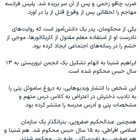
اسرائیل در جنگ
ضرب چاقو زخمی و پس از آن سر بریده شد. پلیس فرانسه
مهاجم را لحظاتی پس از وقوع قتل از پا در آورد.
نرگس محمدی برنده جایزه نوبل صلح
همایش محافظه‌کاران آمریکا «سی‌پک»
یکی از محکومان، پدر یک دانش‌آموز است که روایت‌های
صفحه‌های ویژه
نادرست او از استفاده معلم مقتول از کاریکاتورها، موجی از
خشم را در رسانه‌های اجتماعی ایجاد کرده بود.
سفر پرزیدنت ترامپ به چین
ابراهیم شنینا به اتهام تشکیل یک انجمن تروریستی به ١٣
سال حبس محکوم شده است.
این شخص با انتشار ویدیوهایی، به دروغ ساموئل پتی را
به تادیب دخترش در اعتراض به کلاس درس متهم و
مشخصات پتی و آدرس مدرسه را منتشر کرده بود.
همچنین عبدالحکیم صفرویی، بنیانگذار یک سازمان
اسلامی افراطی، به ۱۵ سال حبس محکوم شد. هم شنینا و
هم صفرویی به نفرت‌پراکنی علیه پتی محکوم شدند.