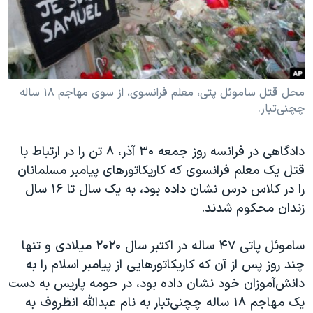
دنبال کنید
مستندها
فرهنگ و زندگی
حقوق شهروندی
انتخابات ریاست جمهوری آمریکا ۲۰۲۴
اقتصادی
حمله جمهوری اسلامی به اسرائیل
رمز مهسا
علم و فناوری
محل قتل ساموئل پتی، معلم فرانسوی، از سوی مهاجم ١٨ ساله
زبانهای مختلف
چچنی‌تبار.
اسرائیل در جنگ
ورزش زنان در ایران
گالری عکس
اعتراضات زن، زندگی، آزادی
دادگاهی در فرانسه روز جمعه ۳۰ آذر، ۸ تن را در ارتباط با
آرشیو پخش زنده
مجموعه مستندهای دادخواهی
قتل یک معلم فرانسوی که کاریکاتورهای پیامبر مسلمانان
را در کلاس درس نشان داده بود، به یک سال تا ۱۶ سال
تریبونال مردمی آبان ۹۸
زندان محکوم شدند.
دادگاه حمید نوری
چهل سال گروگان‌گیری
ساموئل پاتی ۴۷ ساله در اکتبر سال ۲۰۲۰ میلادی و تنها
چند روز پس از آن که کاریکاتورهایی از پیامبر اسلام را به
قانون شفافیت دارائی کادر رهبری ایران
دانش‌آموزان خود نشان داده بود، در حومه پاریس به دست
اعتراضات مردمی آبان ۹۸
یک مهاجم ١٨ ساله چچنی‌تبار به نام عبدالله انظروف به