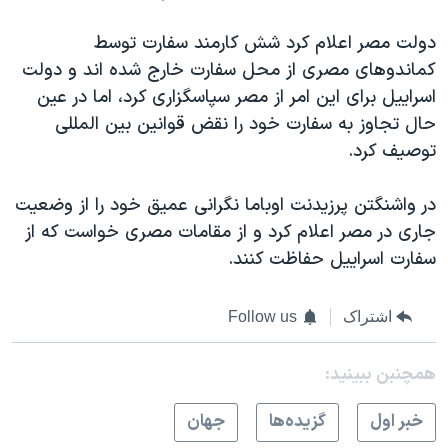
اسرائیل در جنگ
دولت مصر اعلام کرد شش کارمند سفارت توسط
نرگس محمدی برنده جایزه نوبل صلح
کماندوهای مصری از محل سفارت خارج شده اند و دولت
همایش محافظه‌کاران آمریکا «سی‌پک»
اسراييل برای اين امر از مصر سپاسگزاری کرد، اما در عين
صفحه‌های ویژه
حال تجاوز به سفارت خود را نقض قوانين بين المللی
توصيف کرد.
سفر پرزیدنت ترامپ به چین
در واشنگتن پرزيدنت اوباما نگرانی عميق خود را از وضعيت
جاری در مصر اعلام کرد و از مقامات مصری خواست که از
سفارت اسراييل حفاظت کنند.
اشتراک
Follow us
همچنبن ببینید:
خبر اول
گزيده‌ها
جهان