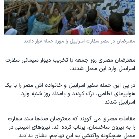
دنبال کنید
مستندها
فرهنگ و زندگی
حقوق شهروندی
انتخابات ریاست جمهوری آمریکا ۲۰۲۴
اقتصادی
حمله جمهوری اسلامی به اسرائیل
رمز مهسا
علم و فناوری
معترضان در مصر سفارت اسراييل را مورد حمله قرار دادند
زبانهای مختلف
اسرائیل در جنگ
ورزش زنان در ایران
معترضان مصری روز جمعه با تخريب ديوار سيمانی سفارت
گالری عکس
اعتراضات زن، زندگی، آزادی
اسراييل وارد اين محل شدند.
آرشیو پخش زنده
مجموعه مستندهای دادخواهی
در پی اين حمله سفير اسراييل و خانواده اش مصر را با يک
تریبونال مردمی آبان ۹۸
هواپيمای نظامی، ترک کردند و بامداد روز شنبه وارد
دادگاه حمید نوری
اسراييل شدند.
چهل سال گروگان‌گیری
مقامات مصری می گويند که معترضان صدها سند سفارت
قانون شفافیت دارائی کادر رهبری ایران
را به بيرون ساختمان، پرتاب کرده اند. نيروهای امينتی در
اعتراضات مردمی آبان ۹۸
محل هيچگونه واکنشی به اين تهاجم، نشان ندادند.