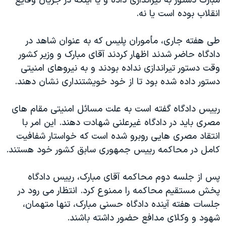
مبارک دستور به تيراندازی داده و يا اينکه در جريان وقايع
انقلاب بوده است يا نه.
طی هفته جاری، مأموران پليس که به عنوان شاهد در
دادگاه حاضر شدند اظهار کردند آقای مبارک و وزير کشور
وقت دستور تيراندازی نداده بودند و به نيروهای امنيتی
دستور داده شده بود تا از خود خويشتنداری نشان دهند.
رييس دادگاه گفته است به علت مسائل امنيتی مقام های
مصری بايد در دادگاه غيرعلنی شهادت دهند. اين امر با
انتقاد مصری هايی روبرو شده است که خواستار شفافيت
کامل در محاکمه رييس جمهوری سابق کشور خود هستند.
پس از جلسه دوم محاکمه آقای مبارک، رييس دادگاه
پخش مستقيم محاکمه را ممنوع کرد. انتظار می رود در
جلسات هفته آينده دادگاه حسنی مبارک، تنها متهمان،
شهود و وکلای مدافع حضور داشته باشند.