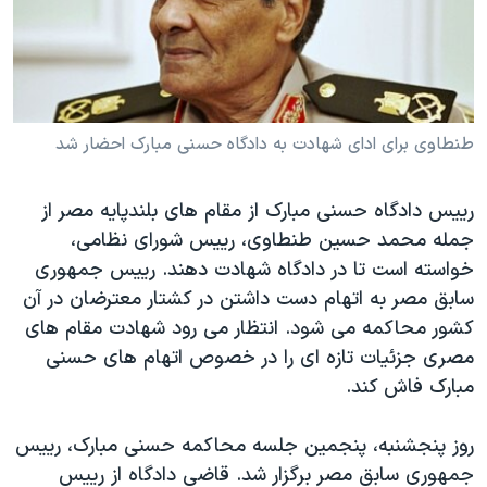
دنبال کنید
مستندها
فرهنگ و زندگی
حقوق شهروندی
انتخابات ریاست جمهوری آمریکا ۲۰۲۴
اقتصادی
حمله جمهوری اسلامی به اسرائیل
رمز مهسا
علم و فناوری
طنطاوی برای ادای شهادت به دادگاه حسنی مبارک احضار شد
زبانهای مختلف
اسرائیل در جنگ
ورزش زنان در ایران
رييس دادگاه حسنی مبارک از مقام های بلندپايه مصر از
گالری عکس
اعتراضات زن، زندگی، آزادی
جمله محمد حسين طنطاوی، رييس شورای نظامی،
آرشیو پخش زنده
مجموعه مستندهای دادخواهی
خواسته است تا در دادگاه شهادت دهند. رييس جمهوری
سابق مصر به اتهام دست داشتن در کشتار معترضان در آن
تریبونال مردمی آبان ۹۸
کشور محاکمه می شود. انتظار می رود شهادت مقام های
دادگاه حمید نوری
مصری جزئيات تازه ای را در خصوص اتهام های حسنی
چهل سال گروگان‌گیری
مبارک فاش کند.
قانون شفافیت دارائی کادر رهبری ایران
روز پنجشنبه، پنجمين جلسه محاکمه حسنی مبارک، رييس
اعتراضات مردمی آبان ۹۸
جمهوری سابق مصر برگزار شد. قاضی دادگاه از رييس