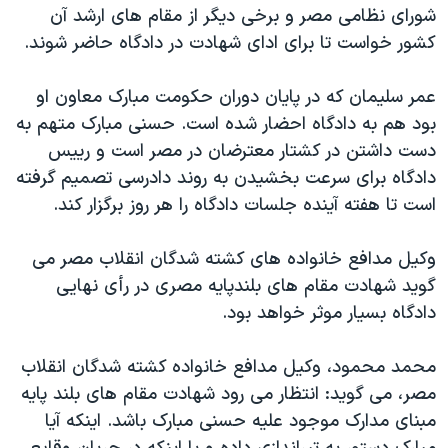
اسرائیل در جنگ
شورای نظامی مصر و برخی ديگر از مقام های ارشد آن
کشور خواست تا برای ادای شهادت در دادگاه حاضر شوند.
نرگس محمدی برنده جایزه نوبل صلح
همایش محافظه‌کاران آمریکا «سی‌پک»
عمر سليمان که در پايان دوران حکومت مبارک معاون او
صفحه‌های ویژه
بود هم به دادگاه احضار شده است. حسنی مبارک متهم به
دست داشتن در کشتار معترضان در مصر است و رييس
سفر پرزیدنت ترامپ به چین
دادگاه برای سرعت بخشيدن به روند دادرسی تصميم گرفته
است تا هفته آينده جلسات دادگاه را هر روز برگزار کند.
وکيل مدافع خانواده های کشته شدگان انقلاب مصر می
گويد شهادت مقام های بلندپايه مصری در رأی نهايی
دادگاه بسيار موثر خواهد بود.
محمد محمود، وکيل مدافع خانواده کشته شدگان انقلاب
مصر، می گويد: انتظار می رود شهادت مقام های بلند پايه
مبنای مدارک موجود عليه حسنی مبارک باشد. اينکه آيا