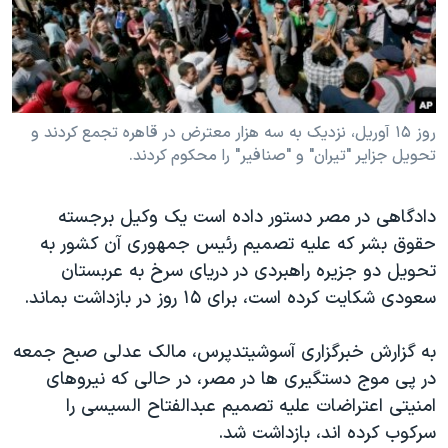
دنبال کنید
مستندها
فرهنگ و زندگی
حقوق شهروندی
انتخابات ریاست جمهوری آمریکا ۲۰۲۴
اقتصادی
حمله جمهوری اسلامی به اسرائیل
رمز مهسا
علم و فناوری
روز ۱۵ آوریل، نزدیک به سه هزار معترض در قاهره تجمع کردند و
زبانهای مختلف
تحویل جزایر "تیران" و "صنافیر" را محکوم کردند.
اسرائیل در جنگ
ورزش زنان در ایران
گالری عکس
اعتراضات زن، زندگی، آزادی
دادگاهی در مصر دستور داده است یک وکیل برجسته
آرشیو پخش زنده
مجموعه مستندهای دادخواهی
حقوق بشر که علیه تصمیم رئیس جمهوری آن کشور به
تحویل دو جزیره راهبردی در دریای سرخ به عربستان
تریبونال مردمی آبان ۹۸
سعودی شکایت کرده است، برای ۱۵ روز در بازداشت بماند.
دادگاه حمید نوری
چهل سال گروگان‌گیری
به گزارش خبرگزاری آسوشیتدپرس، مالک عدلی صبح جمعه
در پی موج دستگیری ها در مصر، در حالی که نیروهای
قانون شفافیت دارائی کادر رهبری ایران
امنیتی اعتراضات علیه تصمیم عبدالفتاح السیسی را
اعتراضات مردمی آبان ۹۸
سرکوب کرده اند، بازداشت شد.