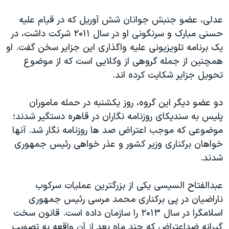
اسرائیل در جنگ
عدلی، عضو جنبش جوانان شش آوریل که در قیام علیه
نرگس محمدی برنده جایزه نوبل صلح
حسنی مبارک و سرنگونی او در سال ۲۰۱۱ شرکت داشت، در
همایش محافظه‌کاران آمریکا «سی‌پک»
یک برنامه تلویزیونی علیه واگذاری این جزایر سخن گفت. او
صفحه‌های ویژه
همچنین از جمله گروهی از وکلایی است که از موضوع
تحویل جزایر شکایت کرده اند.
سفر پرزیدنت ترامپ به چین
دو عضو دیگر این گروه، روز یکشنبه در حمله ماموران
پلیس به سندیکای روزنامه نگاران در قاهره دستگیر شدند؛
موضوعی که موجب اعتراض صد ها روزنامه نگار شد. آنها
خواهان برکناری وزیر کشور و عذر خواهی رئیس جمهوری
شدند.
عبدالفتاح السیسی یکی از بزرگترین عملیات سرکوب
ناراضیان در پی برکناری محمد مرسی رئیس جمهوری
اسلامگرا در سال ۲۰۱۳ را سازمان داده است. قانون سخت
گیرانه ضداعتراض که چند ماه بعد از آن واقعه به تصویب